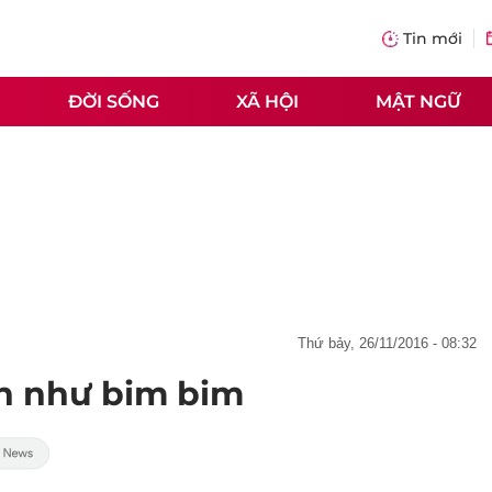
Tin mới
ĐỜI SỐNG
XÃ HỘI
MẬT NGỮ
thứ bảy, 26/11/2016 - 08:32
n như bim bim