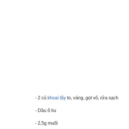
- 2 củ
khoai tây
to, vàng, gọt vỏ, rửa sạch
- Dầu ô liu
- 2,5g muối