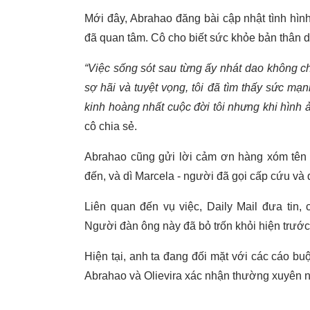
Mới đây, Abrahao đăng bài cập nhật tình hìn
đã quan tâm. Cô cho biết sức khỏe bản thân d
“Việc sống sót sau từng ấy nhát dao không ch
sợ hãi và tuyệt vọng, tôi đã tìm thấy sức mạ
kinh hoàng nhất cuộc đời tôi nhưng khi hình ả
cô chia sẻ.
Abrahao cũng gửi lời cảm ơn hàng xóm tên 
đến, và dì Marcela - người đã gọi cấp cứu và
Liên quan đến vụ việc, Daily Mail đưa tin, c
Người đàn ông này đã bỏ trốn khỏi hiện trước
Hiện tại, anh ta đang đối mặt với các cáo b
Abrahao và Olievira xác nhận thường xuyên ng