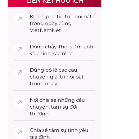
LIÊN KẾT HỮU ÍCH
Khám phá
tin tức
nổi bật
trong ngày cùng
VietNamNet
Dòng chảy
Thời sự
nhanh
và chính xác nhất
Đừng bỏ lỡ các câu
chuyện
giải trí
nổi bật
trong ngày
Nơi chia sẻ những câu
chuyện,
tâm sự
đời
thường
Chia sẻ
tâm sự
tình yêu,
gia đình