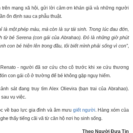
h trên mạng xã hội, gửi lời cảm ơn khán giả và những người
ần ổn định sau ca phẫu thuật.
ỉ là một phép màu, mà còn là sự tái sinh. Trong lúc đau đớn,
nh từ bé Serena (con gái của Abrahao). Đó là những giờ phút
nh con bé hiện lên trong đầu, tôi biết mình phải sống vì con”
,
Renato - người đã sơ cứu cho cô trước khi xe cứu thương
 đón con gái cô ở trường để bé không gặp nguy hiểm.
ảnh sát đang truy tìm Alex Olievira (bạn trai của Abrahao).
 sau vụ việc.
uộc về bạo lực gia đình và âm mưu
giết người
. Hàng xóm của
he thấy tiếng cãi vã từ căn hộ nơi họ sinh sống.
Theo Người Đưa Tin