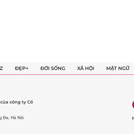
Z
ĐẸP+
ĐỜI SỐNG
XÃ HỘI
MẬT NGỮ
ẻ của công ty Cổ
g Đa, Hà Nội