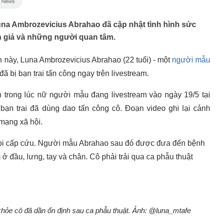
na Ambrozevicius Abrahao đã cập nhật tình hình sức
n giả và những người quan tâm.
n này, Luna Ambrozevicius Abrahao (22 tuổi) - một
người mẫu
đã bị bạn trai tấn công ngay trên livestream.
ớn trong lúc nữ người mẫu đang livestream vào ngày 19/5 tại
 bạn trai đã dùng dao tấn công cô. Đoạn video ghi lại cảnh
mạng xã hội.
 gọi cấp cứu. Người mẫu Abrahao sau đó được đưa đến bệnh
 ở đầu, lưng, tay và chân. Cô phải trải qua ca phẫu thuật
hỏe cô đã dần ổn định sau ca phẫu thuật. Ảnh: @luna_mtafe