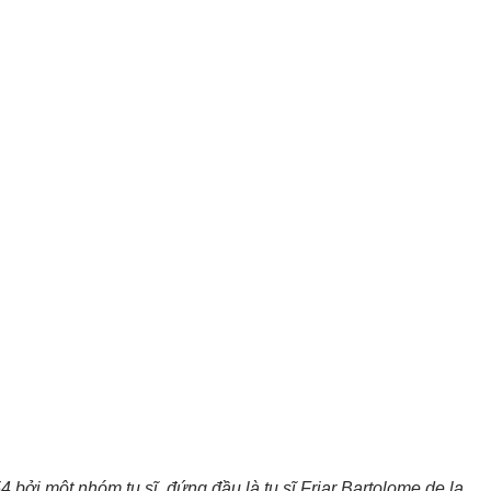
ởi một nhóm tu sĩ, đứng đầu là tu sĩ Friar Bartolome de la