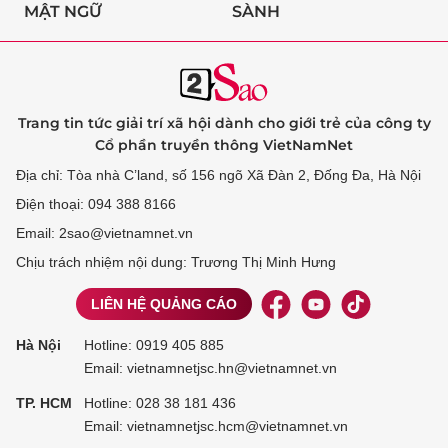
MẬT NGỮ
SÀNH
Trang tin tức giải trí xã hội dành cho giới trẻ của công ty
Cổ phần truyền thông VietNamNet
Địa chỉ: Tòa nhà C’land, số 156 ngõ Xã Đàn 2, Đống Đa, Hà Nội
Điện thoại: 094 388 8166
Email: 2sao@vietnamnet.vn
Chịu trách nhiệm nội dung: Trương Thị Minh Hưng
LIÊN HỆ QUẢNG CÁO
Hà Nội
Hotline:
0919 405 885
Email: vietnamnetjsc.hn@vietnamnet.vn
TP. HCM
Hotline:
028 38 181 436
Email: vietnamnetjsc.hcm@vietnamnet.vn