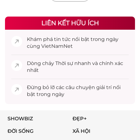
LIÊN KẾT HỮU ÍCH
Khám phá
tin tức
nổi bật trong ngày
cùng VietNamNet
Dòng chảy
Thời sự
nhanh và chính xác
nhất
Đừng bỏ lỡ các câu chuyện
giải trí
nổi
bật trong ngày
SHOWBIZ
ĐẸP+
ĐỜI SỐNG
XÃ HỘI