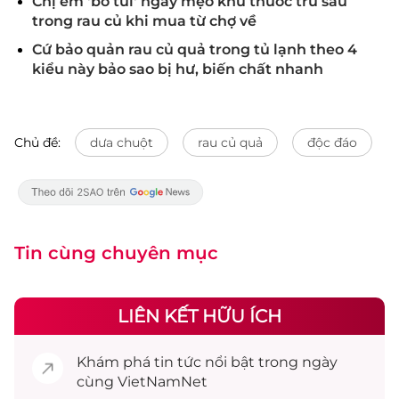
Chị em 'bỏ túi' ngay mẹo khử thuốc trừ sâu
trong rau củ khi mua từ chợ về
Cứ bảo quản rau củ quả trong tủ lạnh theo 4
kiểu này bảo sao bị hư, biến chất nhanh
Chủ đề:
dưa chuột
rau củ quả
độc đáo
Tin cùng chuyên mục
LIÊN KẾT HỮU ÍCH
Khám phá
tin tức
nổi bật trong ngày
cùng VietNamNet