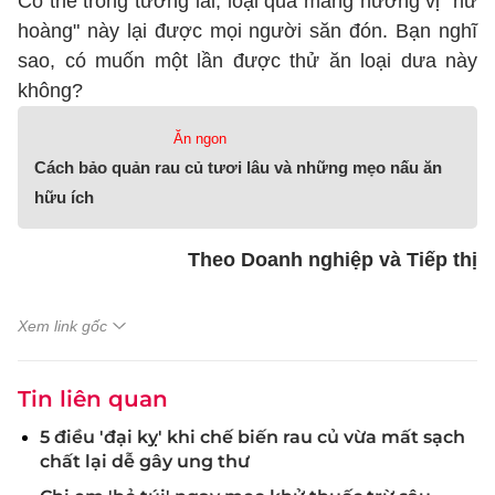
Có thể trong tương lai, loại quả mang hương vị "nữ
hoàng" này lại được mọi người săn đón. Bạn nghĩ
sao, có muốn một lần được thử ăn loại dưa này
không?
Ăn ngon
Cách bảo quản rau củ tươi lâu và những mẹo nấu ăn
hữu ích
Theo Doanh nghiệp và Tiếp thị
Xem link gốc
Tin liên quan
5 điều 'đại kỵ' khi chế biến rau củ vừa mất sạch
chất lại dễ gây ung thư