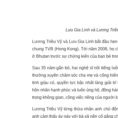
Lưu Gia Linh và Lương Tri
Lương Triều Vỹ và Lưu Gia Linh bắt đầu hẹn
chung TVB (Hong Kong). Tới năm 2008, họ ch
ở Bhutan trước sự chứng kiến của bạn bè trong 
Sau 35 năm gắn bó, hai nghệ sĩ nổi tiếng l
thường xuyên chăm sóc cha mẹ và cống hiến c
tinh giàu có, quyền lực bậc nhất làng giải 
hôn nhân hạnh phúc và luôn ủng hộ, đồng hà
trọng không gian, công việc riêng của người k
Lương Triều Vỹ từng thừa nhận anh chủ động
anh cảm thấy áy náy với bà xã nên cố gắng chi