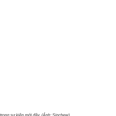
 trong sự kiện mới đây. (Ảnh: Sinchew).