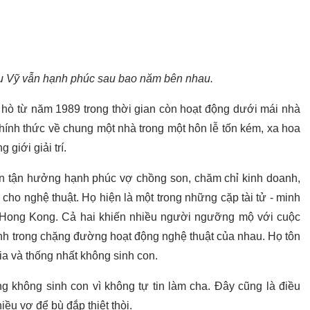
ều Vỹ vẫn hạnh phúc sau bao năm bên nhau.
 hò từ năm 1989 trong thời gian còn hoạt động dưới mái nhà
ính thức về chung một nhà trong một hôn lễ tốn kém, xa hoa
giới giải trí.
uôn tận hưởng hạnh phúc vợ chồng son, chăm chỉ kinh doanh,
ho nghệ thuật. Họ hiện là một trong những cặp tài tử - minh
trí Hong Kong. Cả hai khiến nhiều người ngưỡng mộ với cuộc
nh trong chặng đường hoạt động nghệ thuật của nhau. Họ tôn
ia và thống nhất không sinh con.
 không sinh con vì không tự tin làm cha. Đây cũng là điều
ều vợ để bù đắp thiệt thòi.