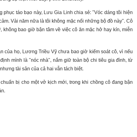
ng phục táo bạo này, Lưu Gia Linh chia sẻ: "Vóc dáng tôi hiện
cảm. Vài năm nữa là tôi không mặc nổi những bộ đồ này". Cô
Vỹ, không bao giờ bận tâm về việc cô ăn mặc hở hay kín, miễn
ân của họ, Lương Triều Vỹ chưa bao giờ kiểm soát cô, vì nếu
nh mình là "nóc nhà", nắm giữ toàn bộ chi tiêu gia đình, từ
 nhưng tài sản của cả hai vẫn tách biệt.
 chuẩn bị cho một vở kịch mới, trong khi chồng cô đang bận
ản.