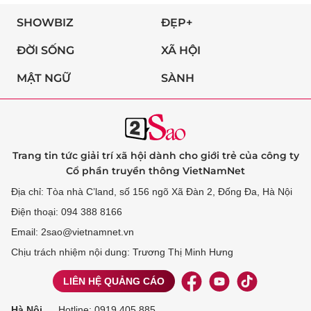
SHOWBIZ
ĐẸP+
ĐỜI SỐNG
XÃ HỘI
MẬT NGỮ
SÀNH
Trang tin tức giải trí xã hội dành cho giới trẻ của công ty
Cổ phần truyền thông VietNamNet
Địa chỉ: Tòa nhà C’land, số 156 ngõ Xã Đàn 2, Đống Đa, Hà Nội
Điện thoại: 094 388 8166
Email: 2sao@vietnamnet.vn
Chịu trách nhiệm nội dung: Trương Thị Minh Hưng
LIÊN HỆ QUẢNG CÁO
Hà Nội
Hotline:
0919 405 885