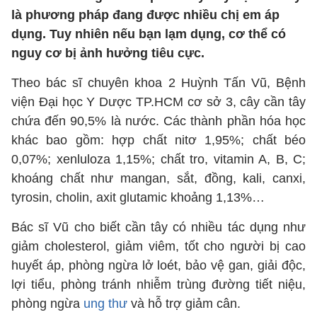
là phương pháp đang được nhiều chị em áp
dụng. Tuy nhiên nếu bạn lạm dụng, cơ thể có
nguy cơ bị ảnh hưởng tiêu cực.
Theo bác sĩ chuyên khoa 2 Huỳnh Tấn Vũ, Bệnh
viện Đại học Y Dược TP.HCM cơ sở 3, cây cần tây
chứa đến 90,5% là nước. Các thành phần hóa học
khác bao gồm: hợp chất nitơ 1,95%; chất béo
0,07%; xenluloza 1,15%; chất tro, vitamin A, B, C;
khoáng chất như mangan, sắt, đồng, kali, canxi,
tyrosin, cholin, axit glutamic khoảng 1,13%…
Bác sĩ Vũ cho biết cần tây có nhiều tác dụng như
giảm cholesterol, giảm viêm, tốt cho người bị cao
huyết áp, phòng ngừa lở loét, bảo vệ gan, giải độc,
lợi tiểu, phòng tránh nhiễm trùng đường tiết niệu,
phòng ngừa
ung thư
và hỗ trợ giảm cân.