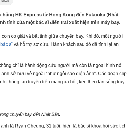
của hãng HK Express từ Hong Kong đến Fukuoka (Nhật
h tính của một bác sĩ điển trai xuất hiện trên máy bay.
cơn co giật và bất tỉnh giữa chuyến bay. Khi đó, một người
à
bác sĩ
và hỗ trợ sơ cứu. Hành khách sau đó đã tỉnh lại an
không chỉ là hành động cứu người mà còn là ngoại hình nổi
ả anh sở hữu vẻ ngoài “như ngôi sao điện ảnh”. Các đoạn clip
h chóng lan truyền trên mạng xã hội, kéo theo làn sóng truy
rong chuyến bay đến Nhật Bản.
nh là Ryan Cheung, 31 tuổi, hiện là bác sĩ khoa hồi sức tích