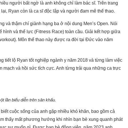
iều người bất ngờ là anh không chỉ làm bác sĩ. Trên trang
lại, Ryan còn là ca sĩ độc lập và người đam mê thể thao.
ong và thậm chí giành hạng ba ở nội dung Men’s Open. Nói
hể hình và thể lực (Fitness Race) toàn cầu. Giải kết hợp giữa
 workout). Môn thể thao này được ra đời tại Đức vào năm
 tiết lộ Ryan tốt nghiệp ngành y năm 2018 và từng làm việc
 mạch và hồi sức tích cực. Anh từng trải qua những ca trực
t lần biểu diễn trên sân khấu.
 biết cuộc sống của anh gặp nhiều khó khăn, bao gồm cả
cảm thấy mất phương hướng khi nhìn bạn bè xung quanh phát
 thực sự muốn gì. Được bạn bè động viên, năm 2023 anh