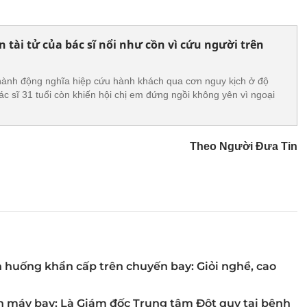
 tài tử của bác sĩ nổi như cồn vì cứu người trên
 hành động nghĩa hiệp cứu hành khách qua cơn nguy kịch ở độ
ác sĩ 31 tuổi còn khiến hội chị em đứng ngồi không yên vì ngoại
.
Theo Người Đưa Tin
h huống khẩn cấp trên chuyến bay: Giỏi nghề, cao
n máy bay: Là Giám đốc Trung tâm Đột quỵ tại bệnh