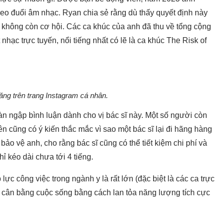
heo đuổi âm nhạc. Ryan chia sẻ rằng dù thấy quyết định này
y không còn cơ hội.
Các ca khúc của anh đã thu về tổng cộng
hạc trực tuyến, nổi tiếng nhất có lẽ là ca khúc The Risk of
ăng trên trang Instagram cá nhân.
àn ngập bình luận dành cho vị bác sĩ này. Một số người còn
n cũng có ý kiến thắc mắc vì sao một bác sĩ lại đi hãng hàng
ảo vệ anh, cho rằng bác sĩ cũng có thể tiết kiệm chi phí và
 kéo dài chưa tới 4 tiếng.
ực công việc trong ngành y là rất lớn (đặc biệt là các ca trực
g cân bằng cuộc sống bằng cách lan tỏa năng lượng tích cực