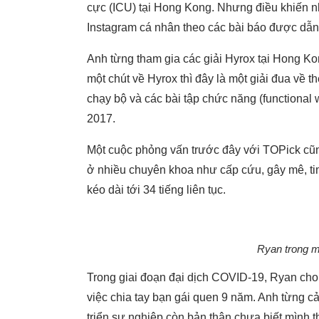
cực (ICU) tại Hong Kong. Nhưng điều khiến nh
Instagram cá nhân theo các bài báo được dẫn 
Anh từng tham gia các giải Hyrox tại Hong K
một chút về Hyrox thì đây là một giải đua về t
chạy bộ và các bài tập chức năng (functional
2017.
Một cuộc phỏng vấn trước đây với TOPick cũng
ở nhiều chuyên khoa như cấp cứu, gây mê, tim
kéo dài tới 34 tiếng liên tục.
Ryan trong mộ
Trong giai đoạn đại dịch COVID-19, Ryan cho
việc chia tay bạn gái quen 9 năm. Anh từng 
triển sự nghiệp còn bản thân chưa biết mình