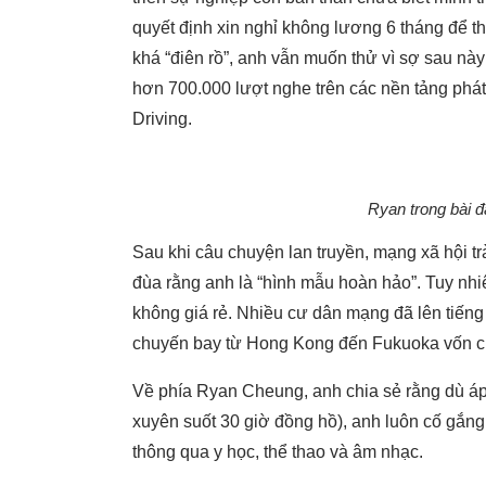
quyết định xin nghỉ không lương 6 tháng để t
khá “điên rồ”, anh vẫn muốn thử vì sợ sau nà
hơn 700.000 lượt nghe trên các nền tảng phát n
Driving.
Ryan trong bài đ
Sau khi câu chuyện lan truyền, mạng xã hội tr
đùa rằng anh là “hình mẫu hoàn hảo”. Tuy nhiê
không giá rẻ. Nhiều cư dân mạng đã lên tiếng b
chuyến bay từ Hong Kong đến Fukuoka vốn chỉ
Về phía Ryan Cheung, anh chia sẻ rằng dù áp l
xuyên suốt 30 giờ đồng hồ), anh luôn cố gắn
thông qua y học, thể thao và âm nhạc.