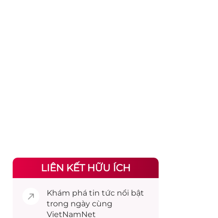
LIÊN KẾT HỮU ÍCH
Khám phá
tin tức
nổi bật
trong ngày cùng
VietNamNet