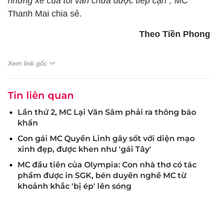
nhưng xe của tôi vẫn chưa được tiếp cận",
MC
Thanh Mai chia sẻ.
Theo Tiền Phong
Xem link gốc
Tin liên quan
Lần thứ 2, MC Lại Văn Sâm phải ra thông báo
khẩn
Con gái MC Quyền Linh gây sốt với diện mạo
xinh đẹp, được khen như 'gái Tây'
MC đầu tiên của Olympia: Con nhà thơ có tác
phẩm được in SGK, bén duyên nghề MC từ
khoảnh khắc 'bị ép' lên sóng