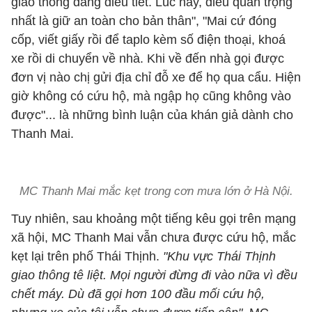
giao thông đang điều tiết. Lúc này, điều quan trọng
nhất là giữ an toàn cho bản thân", "Mai cứ đóng
cốp, viết giấy rồi để taplo kèm số điện thoại, khoá
xe rồi di chuyển về nhà. Khi về đến nhà gọi được
đơn vị nào chị gửi địa chỉ đỗ xe để họ qua cẩu. Hiện
giờ không có cứu hộ, mà ngập họ cũng không vào
được"... là những bình luận của khán giả dành cho
Thanh Mai.
MC Thanh Mai mắc kẹt trong cơn mưa lớn ở Hà Nội.
Tuy nhiên, sau khoảng một tiếng kêu gọi trên mạng
xã hội, MC Thanh Mai vẫn chưa được cứu hộ, mắc
kẹt lại trên phố Thái Thịnh.
"Khu vực Thái Thịnh
giao thông tê liệt. Mọi người đừng đi vào nữa vì đều
chết máy. Dù đã gọi hơn 100 đầu mối cứu hộ,