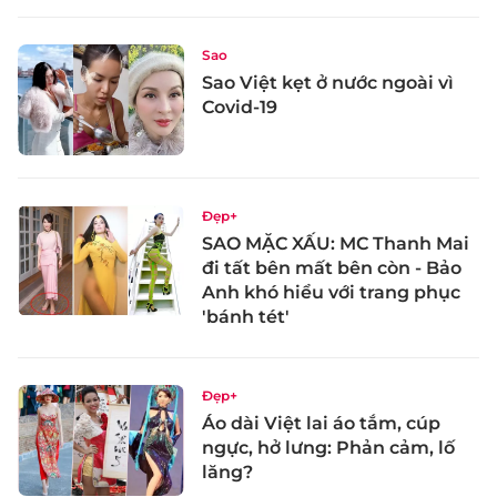
Sao
Sao Việt kẹt ở nước ngoài vì
Covid-19
Đẹp+
SAO MẶC XẤU: MC Thanh Mai
đi tất bên mất bên còn - Bảo
Anh khó hiểu với trang phục
'bánh tét'
Đẹp+
Áo dài Việt lai áo tắm, cúp
ngực, hở lưng: Phản cảm, lố
lăng?