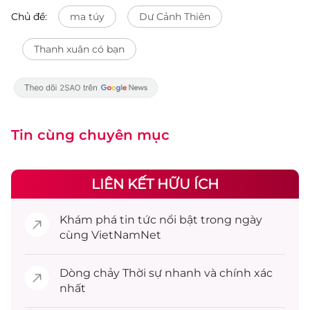
Chủ đề:
ma túy
Dư Cảnh Thiên
Thanh xuân có bạn
Tin cùng chuyên mục
LIÊN KẾT HỮU ÍCH
Khám phá
tin tức
nổi bật trong ngày
cùng VietNamNet
Dòng chảy
Thời sự
nhanh và chính xác
nhất