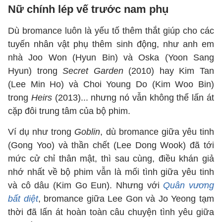
Nữ chính lép vế trước nam phụ
Dù bromance luôn là yếu tố thêm thắt giúp cho các
tuyến nhân vật phụ thêm sinh động, như anh em
nhà Joo Won (Hyun Bin) và Oska (Yoon Sang
Hyun) trong
Secret Garden
(2010) hay Kim Tan
(Lee Min Ho) và Choi Young Do (Kim Woo Bin)
trong
Heirs
(2013)... nhưng nó vẫn không thể lấn át
cặp đôi trung tâm của bộ phim.
Ví dụ như trong
Goblin
, dù bromance giữa yêu tinh
(Gong Yoo) và thần chết (Lee Dong Wook) đã tới
mức cử chỉ thân mật, thì sau cùng, điều khán giả
nhớ nhất về bộ phim vẫn là mối tình giữa yêu tinh
và cô dâu (Kim Go Eun). Nhưng với
Quân vương
bất diệt
, bromance giữa Lee Gon và Jo Yeong tạm
thời đã lấn át hoàn toàn câu chuyện tình yêu giữa