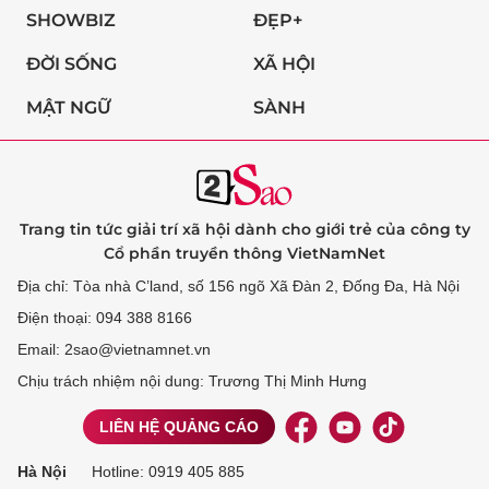
SHOWBIZ
ĐẸP+
ĐỜI SỐNG
XÃ HỘI
MẬT NGỮ
SÀNH
Trang tin tức giải trí xã hội dành cho giới trẻ của công ty
Cổ phần truyền thông VietNamNet
Địa chỉ: Tòa nhà C’land, số 156 ngõ Xã Đàn 2, Đống Đa, Hà Nội
Điện thoại: 094 388 8166
Email: 2sao@vietnamnet.vn
Chịu trách nhiệm nội dung: Trương Thị Minh Hưng
LIÊN HỆ QUẢNG CÁO
Hà Nội
Hotline:
0919 405 885