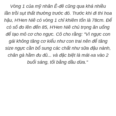
Vòng 1 của mỹ nhân Ê-đê cũng qua khá nhiều
lần trồi sụt thất thường trước đó. Trước khi đi thi hoa
hậu, H'Hen Niê có vòng 1 chỉ khiêm tốn là 78cm. Để
có số đo lên đến 85, H'Hen Niê chú trọng ăn uống
để tạo mô cơ cho ngực. Cô cho rằng: "Vì ngực con
gái không tăng cơ kiểu như con trai nên để tăng
size ngực cần bổ sung các chất như sữa đậu nành,
chân gà hầm đu đủ... và đặc biệt là mát-xa vào 2
buổi sáng, tối bằng dầu dừa."