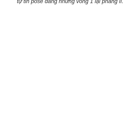
tự tin pose dáng nhưng vòng 1 lại phẳng lì.