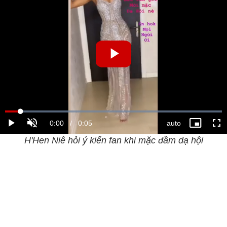
H'Hen Niê hỏi ý kiến fan khi mặc đầm dạ hội