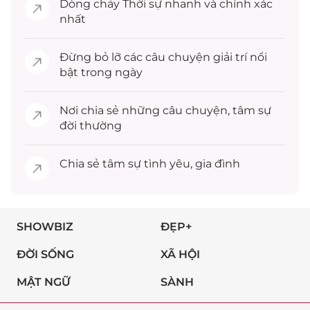
Dòng chảy
Thời sự
nhanh và chính xác
nhất
Đừng bỏ lỡ các câu chuyện
giải trí
nổi
bật trong ngày
Nơi chia sẻ những câu chuyện,
tâm sự
đời thường
Chia sẻ
tâm sự
tình yêu, gia đình
SHOWBIZ
ĐẸP+
ĐỜI SỐNG
XÃ HỘI
MẬT NGỮ
SÀNH