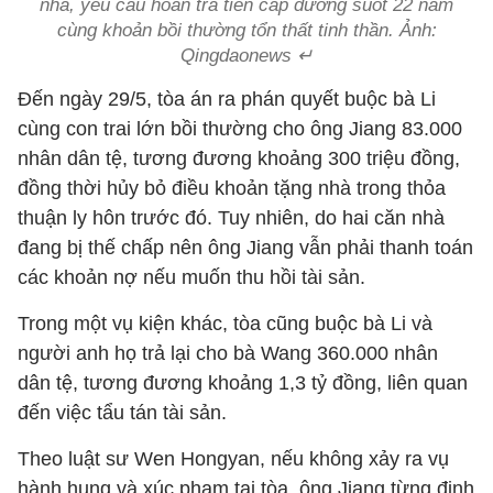
nhà, yêu cầu hoàn trả tiền cấp dưỡng suốt 22 năm
cùng khoản bồi thường tổn thất tinh thần. Ảnh:
Qingdaonews ↵
Đến ngày 29/5, tòa án ra phán quyết buộc bà Li
cùng con trai lớn bồi thường cho ông Jiang 83.000
nhân dân tệ, tương đương khoảng 300 triệu đồng,
đồng thời hủy bỏ điều khoản tặng nhà trong thỏa
thuận ly hôn trước đó. Tuy nhiên, do hai căn nhà
đang bị thế chấp nên ông Jiang vẫn phải thanh toán
các khoản nợ nếu muốn thu hồi tài sản.
Trong một vụ kiện khác, tòa cũng buộc bà Li và
người anh họ trả lại cho bà Wang 360.000 nhân
dân tệ, tương đương khoảng 1,3 tỷ đồng, liên quan
đến việc tẩu tán tài sản.
Theo luật sư Wen Hongyan, nếu không xảy ra vụ
hành hung và xúc phạm tại tòa, ông Jiang từng định