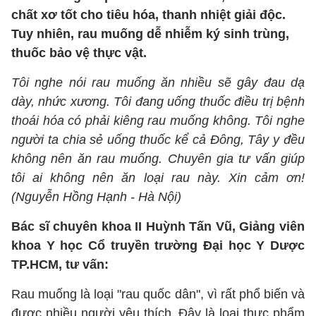
chất xơ tốt cho tiêu hóa, thanh nhiệt giải độc.
Tuy nhiên, rau muống dễ nhiễm ký sinh trùng,
thuốc bảo vệ thực vật.
Tôi nghe nói rau muống ăn nhiều sẽ gây đau dạ
dày, nhức xương. Tôi đang uống thuốc điều trị bệnh
thoái hóa có phải kiêng rau muống không. Tôi nghe
người ta chia sẻ uống thuốc kể cả Đông, Tây y đều
không nên ăn rau muống. Chuyên gia tư vấn giúp
tôi ai không nên ăn loại rau này. Xin cảm ơn!
(Nguyễn Hồng Hạnh - Hà Nội)
Bác sĩ chuyên khoa II Huỳnh Tấn Vũ, Giảng viên
khoa Y học Cổ truyền trường Đại học Y Dược
TP.HCM, tư vấn:
Rau muống là loại "rau quốc dân", vì rất phổ biến và
được nhiều người yêu thích. Đây là loại thực phẩm