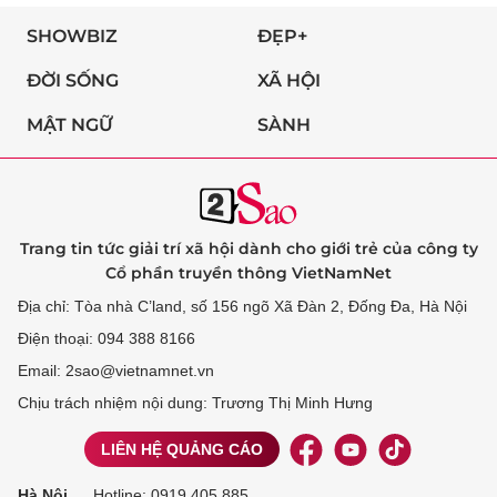
SHOWBIZ
ĐẸP+
ĐỜI SỐNG
XÃ HỘI
MẬT NGỮ
SÀNH
Trang tin tức giải trí xã hội dành cho giới trẻ của công ty
Cổ phần truyền thông VietNamNet
Địa chỉ: Tòa nhà C’land, số 156 ngõ Xã Đàn 2, Đống Đa, Hà Nội
Điện thoại: 094 388 8166
Email: 2sao@vietnamnet.vn
Chịu trách nhiệm nội dung: Trương Thị Minh Hưng
LIÊN HỆ QUẢNG CÁO
Hà Nội
Hotline:
0919 405 885