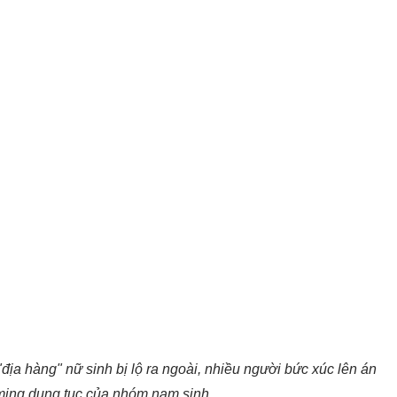
a hàng" nữ sinh bị lộ ra ngoài, nhiều người bức xúc lên án
ming dung tục của nhóm nam sinh