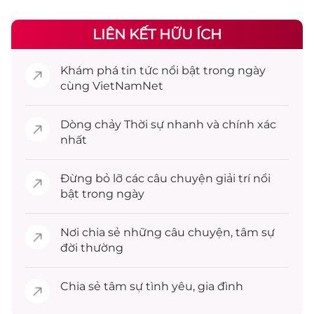
LIÊN KẾT HỮU ÍCH
Khám phá
tin tức
nổi bật trong ngày
cùng VietNamNet
Dòng chảy
Thời sự
nhanh và chính xác
nhất
Đừng bỏ lỡ các câu chuyện
giải trí
nổi
bật trong ngày
Nơi chia sẻ những câu chuyện,
tâm sự
đời thường
Chia sẻ
tâm sự
tình yêu, gia đình