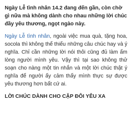
Ngày Lễ tình nhân 14.2 đang đến gần, còn chờ
gì nữa mà không dành cho nhau những lời chúc
đầy yêu thương, ngọt ngào này.
Ngày Lễ tình nhân
, ngoài việc mua quà, tặng hoa,
socola thì không thể thiếu những câu chúc hay và ý
nghĩa. Chỉ cần những lời nói thôi cũng đủ làm ấm
lòng người mình yêu. Vậy thì tại sao không thử
soạn cho nàng một tin nhắn và một lời chúc thật ý
nghĩa để người ấy cảm thấy mình thực sự được
yêu thương hơn bất cứ ai.
LỜI CHÚC DÀNH CHO CẶP ĐÔI YÊU XA