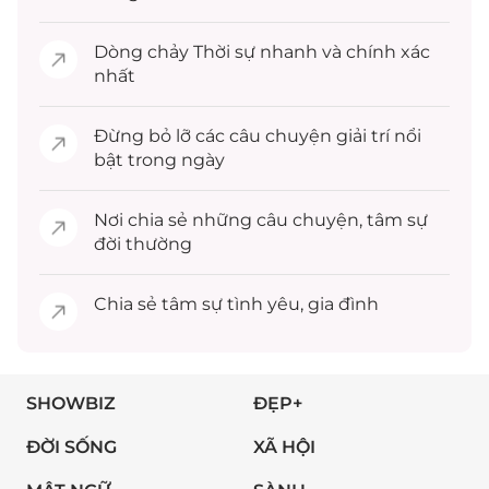
Dòng chảy
Thời sự
nhanh và chính xác
nhất
Đừng bỏ lỡ các câu chuyện
giải trí
nổi
bật trong ngày
Nơi chia sẻ những câu chuyện,
tâm sự
đời thường
Chia sẻ
tâm sự
tình yêu, gia đình
SHOWBIZ
ĐẸP+
ĐỜI SỐNG
XÃ HỘI