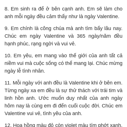
8. Em sinh ra để ở bên cạnh anh. Em sẽ làm cho
anh mỗi ngày đều cảm thấy như là ngày Valentine.
9. Em chính là công chúa mà anh tìm bấy lâu nay.
Chúc em ngày Valentine và 365 ngày/năm đều
hạnh phúc, rạng ngời và vui vẻ.
10. Em yêu, em mang vào thế giới của anh tất cả
niềm vui mà cuộc sống có thể mang lại. Chúc mừng
ngày lễ tình nhân.
11. Mỗi ngày với anh đều là Valentine khi ở bên em.
Từng ngày xa em đều là sự thử thách với trái tim và
linh hồn anh. Ước muốn duy nhất của anh ngày
hôm nay là cùng em đi đến cuối cuộc đời. Chúc em
Valentine vui vẻ, tình yêu của anh.
12. Hoa hồng màu đỏ còn violet màu tím phớt xanh,