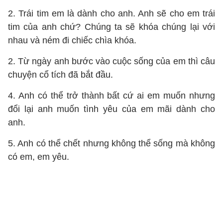
2. Trái tim em là dành cho anh. Anh sẽ cho em trái
tim của anh chứ? Chúng ta sẽ khóa chúng lại với
nhau và ném đi chiếc chìa khóa.
2. Từ ngày anh bước vào cuộc sống của em thì câu
chuyện cổ tích đã bắt đầu.
4. Anh có thể trở thành bất cứ ai em muốn nhưng
đổi lại anh muốn tình yêu của em mãi dành cho
anh.
5. Anh có thể chết nhưng không thể sống mà không
có em, em yêu.