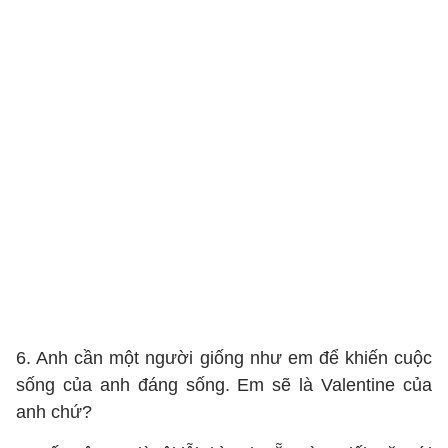
6. Anh cần một người giống như em để khiến cuộc
sống của anh đáng sống. Em sẽ là Valentine của
anh chứ?