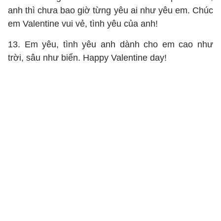
anh thì chưa bao giờ từng yêu ai như yêu em. Chúc
em Valentine vui vẻ, tình yêu của anh!
13. Em yêu, tình yêu anh dành cho em cao như
trời, sâu như biển. Happy Valentine day!