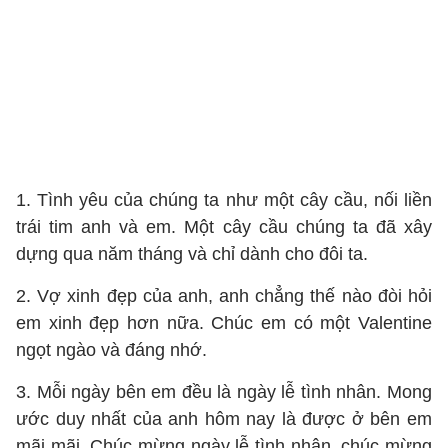
1. Tình yêu của chúng ta như một cây cầu, nối liền
trái tim anh và em. Một cây cầu chúng ta đã xây
dựng qua năm tháng và chỉ dành cho đôi ta.
2. Vợ xinh đẹp của anh, anh chẳng thế nào đòi hỏi
em xinh đẹp hơn nữa. Chúc em có một Valentine
ngọt ngào và đáng nhớ.
3. Mỗi ngày bên em đều là ngày lễ tình nhân. Mong
ước duy nhất của anh hôm nay là được ở bên em
mãi mãi. Chúc mừng ngày lễ tình nhân, chúc mừng