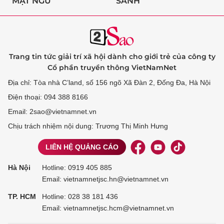
MẬT NGỮ
SÀNH
Trang tin tức giải trí xã hội dành cho giới trẻ của công ty
Cổ phần truyền thông VietNamNet
Địa chỉ: Tòa nhà C’land, số 156 ngõ Xã Đàn 2, Đống Đa, Hà Nội
Điện thoại: 094 388 8166
Email: 2sao@vietnamnet.vn
Chịu trách nhiệm nội dung: Trương Thị Minh Hưng
LIÊN HỆ QUẢNG CÁO
Hà Nội
Hotline:
0919 405 885
Email: vietnamnetjsc.hn@vietnamnet.vn
TP. HCM
Hotline:
028 38 181 436
Email: vietnamnetjsc.hcm@vietnamnet.vn