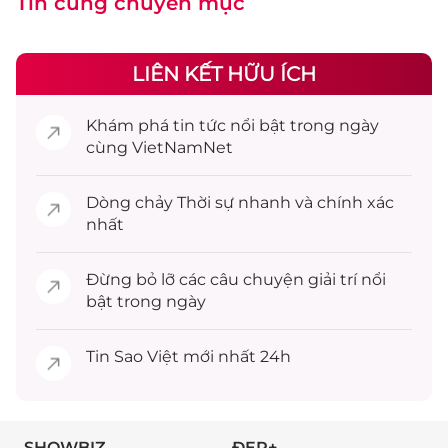
Tin cùng chuyên mục
LIÊN KẾT HỮU ÍCH
Khám phá
tin tức
nổi bật trong ngày
cùng VietNamNet
Dòng chảy
Thời sự
nhanh và chính xác
nhất
Đừng bỏ lỡ các câu chuyện
giải trí
nổi
bật trong ngày
Tin
Sao Việt
mới nhất 24h
SHOWBIZ
ĐẸP+