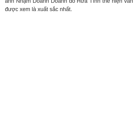
ảnh Nhậm Doanh Doanh do Hứa Tình thể hiện vẫn
được xem là xuất sắc nhất.