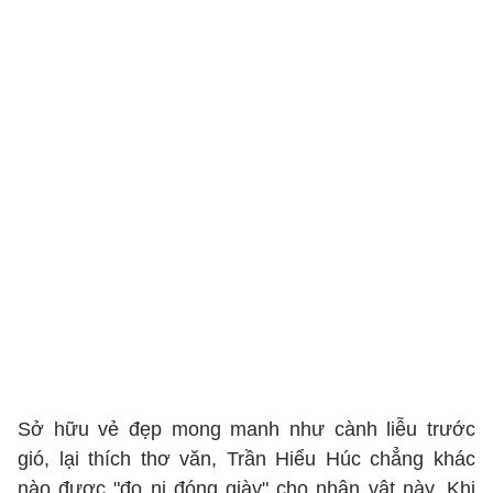
Sở hữu vẻ đẹp mong manh như cành liễu trước
gió, lại thích thơ văn, Trần Hiểu Húc chẳng khác
nào được "đo ni đóng giày" cho nhân vật này. Khi