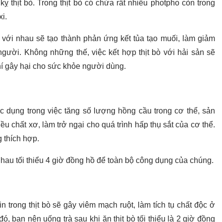
 thịt bò. Trong thịt bò có chứa rất nhiều photpho còn trong
i.
 với nhau sẽ tạo thành phản ứng kết tủa tạo muối, làm giảm
gười. Không những thế, việc kết hợp thịt bò với hải sản sẽ
í gây hại cho sức khỏe người dùng.
ác dụng trong việc tăng số lượng hồng cầu trong cơ thể, sản
ều chất xơ, làm trở ngại cho quá trình hấp thụ sắt của cơ thể.
g thích hợp.
hau tối thiểu 4 giờ đồng hồ để toàn bộ công dụng của chúng.
in trong thịt bò sẽ gây viêm mạch ruột, làm tích tụ chất độc ở
, bạn nên uống trà sau khi ăn thịt bò tối thiểu là 2 giờ đồng