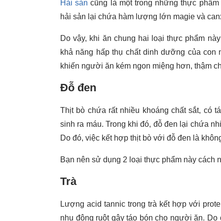
Hải sản
cũng là một trong những thực phẩm kỵ
hải sản lại chứa hàm lượng lớn magie và canx
Do vậy, khi ăn chung hai loại thực phẩm này
khả năng hấp thụ chất dinh dưỡng của con n
khiến người ăn kém ngon miệng hơn, thậm ch
Đỗ đen
Thịt bò chứa rất nhiều khoáng chất sắt, có t
sinh ra máu. Trong khi đó, đỗ đen lại chứa nhi
Do đó, việc kết hợp thịt bò với đỗ đen là khôn
Bạn nên sử dụng 2 loại thực phẩm này cách n
Trà
Lượng acid tannic trong trà kết hợp với prote
nhu động ruột gây táo bón cho người ăn. Do đó