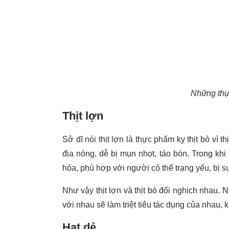
Những thực
Thịt lợn
Sở dĩ nói thịt lợn là thực phẩm kỵ thịt bò vì 
địa nóng, dễ bị mụn nhọt, táo bón. Trong khi 
hóa, phù hợp với người có thể trạng yếu, bị 
Như vậy thịt lợn và thịt bò đối nghịch nhau.
với nhau sẽ làm triệt tiêu tác dụng của nhau
Hạt dẻ