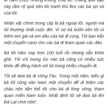
từ năm 2022 nhưng không chia sẻ, chẳng qua dạo
này rầm rộ quá nên tôi tranh thủ flex các bà xịn xò
của tôi.
Nhân vật chính trong clip là bà ngoại tôi, người mà
tôi thương nhất cuộc đời. Vì sợ bà buồn nên tôi rủ
thêm em gái và em dâu của bà đi cùng. Tôi bao hẳn
một chuyến cano cho các bà đi tham quan các đảo.
Bà tôi năm nay hơn 100 tuổi rồi nhưng vẫn khỏe
ghê. Tôi chỉ mong lúc nào bà cũng có nhiều sức
khỏe để đồng hành với tôi trong nhiều chuyến đi.
Tôi sẽ đưa bà đi Vũng Tàu. Trong một năm, kiểu gì
bà tôi cũng vào Nam một chuyến để đi thăm các
cháu nên tiện thể tôi cho bà đi lòng vòng, tham
quan miền Nam luôn. Nhất định tôi sẽ đưa bà lên
Đà Lạt chơi nữa".