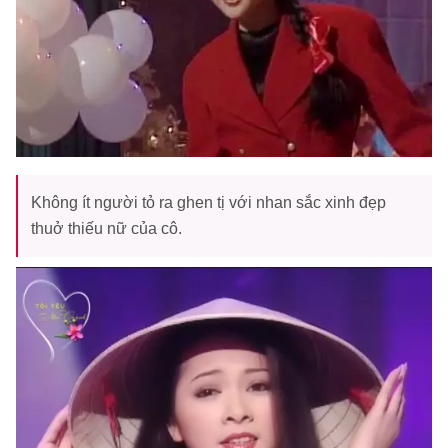
Không ít người tỏ ra ghen tị với nhan sắc xinh đẹp
thuở thiếu nữ của cô.