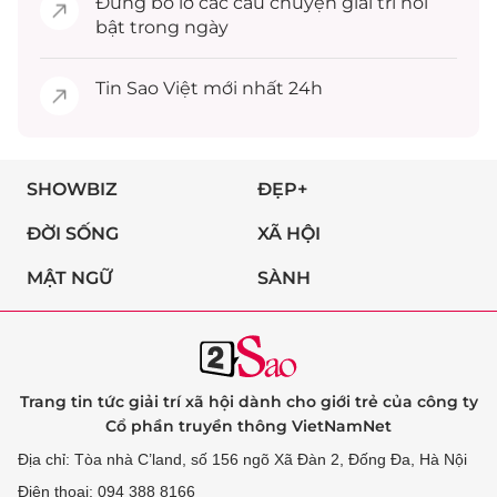
Đừng bỏ lỡ các câu chuyện
giải trí
nổi
bật trong ngày
Tin
Sao Việt
mới nhất 24h
SHOWBIZ
ĐẸP+
ĐỜI SỐNG
XÃ HỘI
MẬT NGỮ
SÀNH
Trang tin tức giải trí xã hội dành cho giới trẻ của công ty
Cổ phần truyền thông VietNamNet
Địa chỉ: Tòa nhà C’land, số 156 ngõ Xã Đàn 2, Đống Đa, Hà Nội
Điện thoại: 094 388 8166