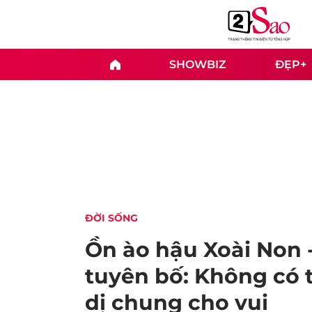
SHOWBIZ
ĐẸP+
ĐỜI SỐNG
Ồn ào hậu Xoài Non 
tuyên bố: Không có t
dị chung cho vui