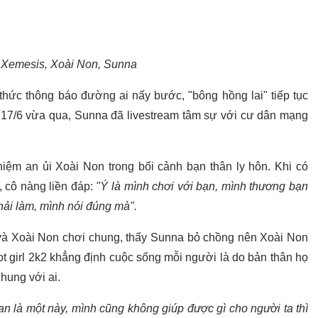
: Xemesis, Xoài Non, Sunna
thức thông báo đường ai nấy bước, "bông hồng lai" tiếp tục
i 17/6 vừa qua, Sunna đã livestream tâm sự với cư dân mạng
iệm an ủi Xoài Non trong bối cảnh bạn thân ly hôn. Khi có
 cô nàng liền đáp:
"Ý là mình chơi với bạn, mình thương bạn
hải làm, mình nói đúng mà".
a và Xoài Non chơi chung, thấy Sunna bỏ chồng nên Xoài Non
hot girl 2k2 khẳng định cuộc sống mỗi người là do bản thân họ
hung với ai.
n là một này, mình cũng không giúp được gì cho người ta thì