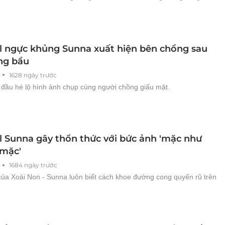
rl ngực khủng Sunna xuất hiện bên chồng sau
ng bầu
1628 ngày trước
 đầu hé lộ hình ảnh chụp cùng người chồng giấu mặt.
rl Sunna gây thổn thức với bức ảnh 'mặc như
mặc'
1684 ngày trước
của Xoài Non - Sunna luôn biết cách khoe đường cong quyến rũ trên