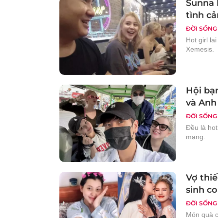
Sunna b
tình cả
ĐỜI SỐNG
Hot girl l
Xemesis.
Hội bạ
và Anh
ĐỜI SỐNG
Đều là hot
mạng.
Vợ thi
sinh c
ĐỜI SỐNG
Món quà c