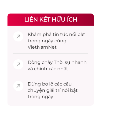
LIÊN KẾT HỮU ÍCH
Khám phá
tin tức
nổi bật
trong ngày cùng
VietNamNet
Dòng chảy
Thời sự
nhanh
và chính xác nhất
Đừng bỏ lỡ các câu
chuyện
giải trí
nổi bật
trong ngày