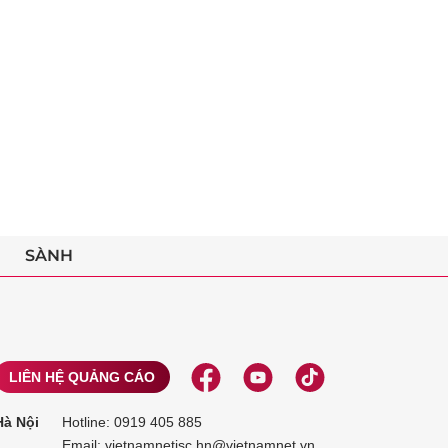
SÀNH
LIÊN HỆ QUẢNG CÁO
Hà Nội
Hotline:
0919 405 885
Email: vietnamnetjsc.hn@vietnamnet.vn