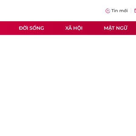
Tin mới
ĐỜI SỐNG
XÃ HỘI
MẬT NGỮ