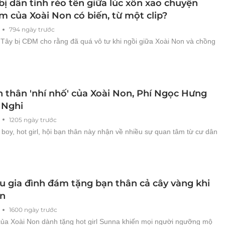
ị dân tình réo tên giữa lúc xôn xao chuyện
m của Xoài Non có biến, từ một clip?
794 ngày trước
ai Tây bị CĐM cho rằng đã quá vô tư khi ngồi giữa Xoài Non và chồng
n thân 'nhí nhố' của Xoài Non, Phí Ngọc Hưng
 Nghi
1205 ngày trước
 boy, hot girl, hội bạn thân này nhận về nhiều sự quan tâm từ cư dân
ếu gia đình đám tặng bạn thân cả cây vàng khi
on
1600 ngày trước
ủa Xoài Non dành tặng hot girl Sunna khiến mọi người ngưỡng mộ