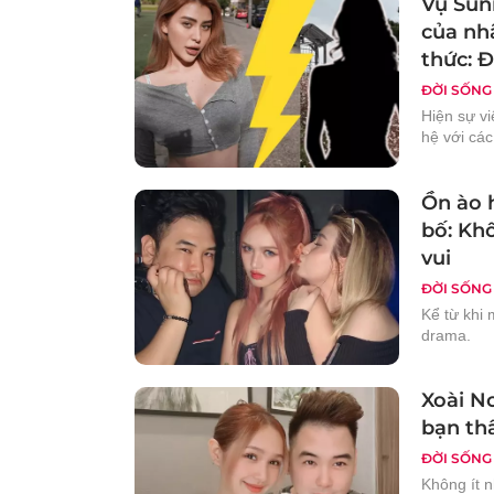
Vụ Sun
của nhã
thức: Đ
ĐỜI SỐNG
Hiện sự v
hệ với các
Ồn ào 
bố: Khô
vui
ĐỜI SỐNG
Kể từ khi 
drama.
Xoài N
bạn thâ
ĐỜI SỐNG
Không ít 