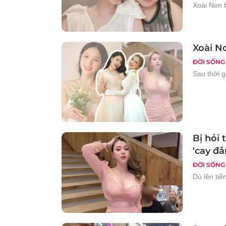
Xoài Non 
Xoài No
ĐỜI SỐNG
Sau thời g
Bị hỏi 
'cay đắ
ĐỜI SỐNG
Dù lên tiế