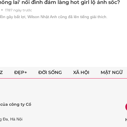
ồng lai' nổi đình đám làng hot girl lộ ảnh sốc?
1787 ngày trước
đồn gây bất lợi, Wilson Nhật Anh cũng đã lên tiếng giải thích.
Z
ĐẸP+
ĐỜI SỐNG
XÃ HỘI
MẬT NGỮ
ẻ của công ty Cổ
g Đa, Hà Nội