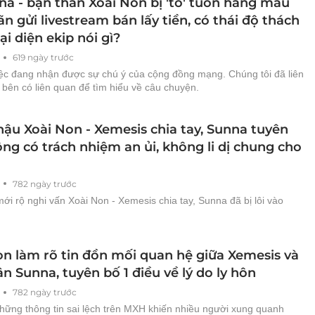
na - bạn thân Xoài Non bị 'tố' tuồn hàng mẫu
n gửi livestream bán lấy tiền, có thái độ thách
ại diện ekip nói gì?
619 ngày trước
iệc đang nhận được sự chú ý của cộng đồng mạng. Chúng tôi đã liên
 bên có liên quan để tìm hiểu về câu chuyện.
hậu Xoài Non - Xemesis chia tay, Sunna tuyên
ng có trách nhiệm an ủi, không li dị chung cho
782 ngày trước
mới rộ nghi vấn Xoài Non - Xemesis chia tay, Sunna đã bị lôi vào
on làm rõ tin đồn mối quan hệ giữa Xemesis và
n Sunna, tuyên bố 1 điều về lý do ly hôn
782 ngày trước
những thông tin sai lệch trên MXH khiến nhiều người xung quanh