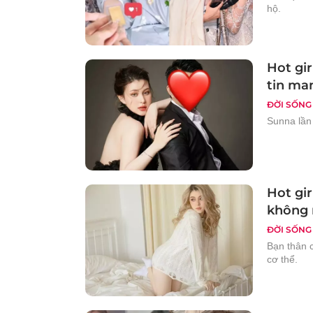
hộ.
Hot gi
tin ma
ĐỜI SỐNG
Sunna lần
Hot gi
không 
ĐỜI SỐNG
Bạn thân 
cơ thể.