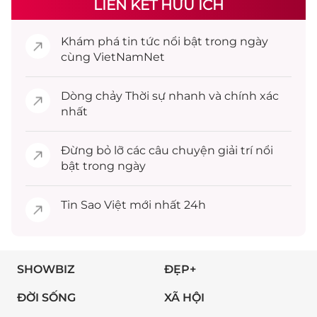
LIÊN KẾT HỮU ÍCH
Khám phá
tin tức
nổi bật trong ngày
cùng VietNamNet
Dòng chảy
Thời sự
nhanh và chính xác
nhất
Đừng bỏ lỡ các câu chuyện
giải trí
nổi
bật trong ngày
Tin
Sao Việt
mới nhất 24h
SHOWBIZ
ĐẸP+
ĐỜI SỐNG
XÃ HỘI