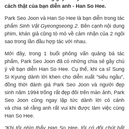
cách thật của bạn diễn anh - Han So Hee.
Park Seo Joon và Han So Hee là bạn diễn trong tác
phẩm
Sinh Vật Gyeongseong 2
. Bên cạnh nội dung
phim, khán giả cũng tò mò về cảm nhận của 2 ngôi
sao trong lần đầu hợp tác với nhau.
Mới đây, trong 1 buổi phỏng vấn quảng bá tác
phẩm, Park Seo Joon đã có những chia sẻ gây chú
ý về bạn diễn Han So Hee. Cụ thể, khi ca sĩ Sung
Si Kyung dành lời khen cho diễn xuất "siêu ngầu",
đồng thời đánh giá Park Seo Joon và người đẹp
sinh năm 1994 trông rất đẹp đôi trên màn ảnh, Park
Seo Joon cũng ngay lập tức dành lời có cánh
và chia sẻ rằng anh rất vui khi được làm việc cùng
Han So Hee.
"Khi tôi nhìn thấy Han So Hee
,
tôi có đôi chút bất