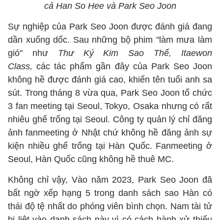
cả Han So Hee và Park Seo Joon
Sự nghiệp của Park Seo Joon được đánh giá đang
dần xuống dốc. Sau những bộ phim "làm mưa làm
gió" như
Thư Ký Kim Sao Thế, Itaewon
Class,
các tác phẩm gần đây của Park Seo Joon
không hề được đánh giá cao, khiến tên tuổi anh sa
sút. Trong tháng 8 vừa qua, Park Seo Joon tổ chức
3 fan meeting tại Seoul, Tokyo, Osaka nhưng có rất
nhiêu ghế trống tại Seoul. Công ty quản lý chỉ đăng
ảnh fanmeeting ở Nhật chứ không hề đăng ảnh sự
kiện nhiều ghế trống tại Hàn Quốc. Fanmeeting ở
Seoul, Hàn Quốc cũng không hề thuê MC.
Không chỉ vậy, Vào năm 2023, Park Seo Joon đã
bất ngờ xếp hạng 5 trong danh sách sao Hàn có
thái độ tệ nhất do phóng viên bình chọn. Nam tài tử
bị liệt vào danh sách này vì có cách hành xử thiếu