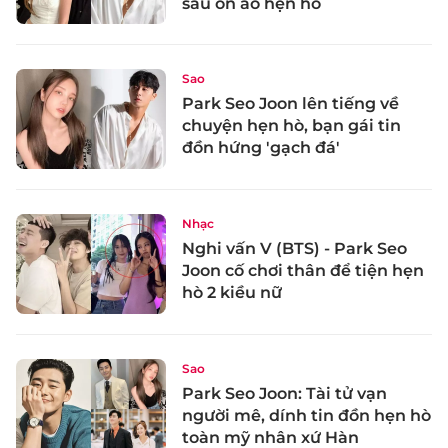
sau ồn ào hẹn hò
Sao
Park Seo Joon lên tiếng về
chuyện hẹn hò, bạn gái tin
đồn hứng 'gạch đá'
Nhạc
Nghi vấn V (BTS) - Park Seo
Joon cố chơi thân để tiện hẹn
hò 2 kiều nữ
Sao
Park Seo Joon: Tài tử vạn
người mê, dính tin đồn hẹn hò
toàn mỹ nhân xứ Hàn