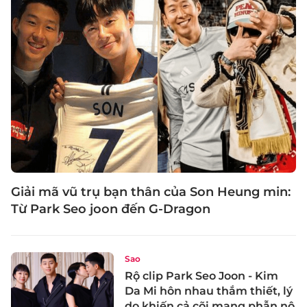
Giải mã vũ trụ bạn thân của Son Heung min:
Từ Park Seo joon đến G-Dragon
Sao
Rộ clip Park Seo Joon - Kim
Da Mi hôn nhau thắm thiết, lý
do khiến cả cõi mạng phẫn nộ