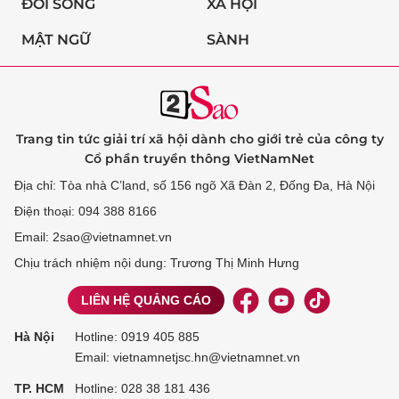
ĐỜI SỐNG
XÃ HỘI
MẬT NGỮ
SÀNH
Trang tin tức giải trí xã hội dành cho giới trẻ của công ty
Cổ phần truyền thông VietNamNet
Địa chỉ: Tòa nhà C’land, số 156 ngõ Xã Đàn 2, Đống Đa, Hà Nội
Điện thoại: 094 388 8166
Email: 2sao@vietnamnet.vn
Chịu trách nhiệm nội dung: Trương Thị Minh Hưng
LIÊN HỆ QUẢNG CÁO
Hà Nội
Hotline:
0919 405 885
Email: vietnamnetjsc.hn@vietnamnet.vn
TP. HCM
Hotline:
028 38 181 436