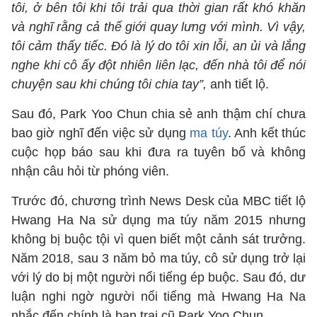
tôi, ở bên tôi khi tôi trải qua thời gian rất khó khăn
và nghĩ rằng cả thế giới quay lưng với mình. Vì vậy,
tôi cảm thấy tiếc. Đó là lý do tôi xin lỗi, an ủi và lắng
nghe khi cô ấy đột nhiên liên lạc, đến nhà tôi để nói
chuyện sau khi chúng tôi chia tay”,
anh tiết lộ.
Sau đó, Park Yoo Chun chia sẻ anh thậm chí chưa
bao giờ nghĩ đến việc sử dụng
ma túy
. Anh kết thúc
cuộc họp báo sau khi đưa ra tuyên bố và không
nhận câu hỏi từ phóng viên.
Trước đó, chương trình News Desk của MBC tiết lộ
Hwang Ha Na sử dụng ma túy năm 2015 nhưng
không bị buộc tội vì quen biết một cảnh sát trưởng.
Năm 2018, sau 3 năm bỏ ma túy, cô sử dụng trở lại
với lý do bị một người nổi tiếng ép buộc. Sau đó, dư
luận nghi ngờ người nổi tiếng mà Hwang Ha Na
nhắc đến chính là bạn trai cũ Park Yoo Chun.