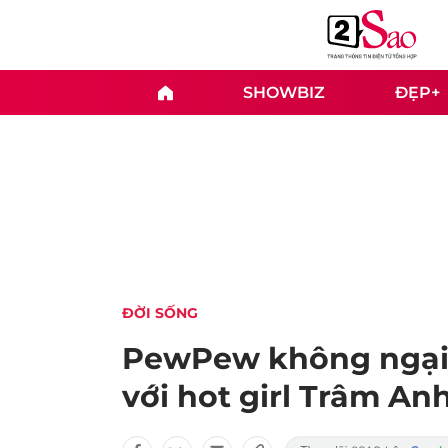
SHOWBIZ
ĐẸP+
ĐỜI SỐNG
PewPew không ngại 
với hot girl Trâm Anh