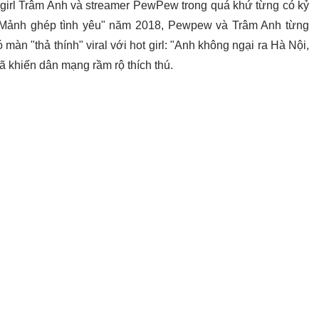
 girl Trâm Anh và streamer PewPew trong quá khứ từng có kỷ
 "Mảnh ghép tình yêu" năm 2018, Pewpew và Trâm Anh từng
màn "thả thính" viral với hot girl: "Anh không ngại ra Hà Nội,
ã khiến dân mạng rầm rộ thích thú.