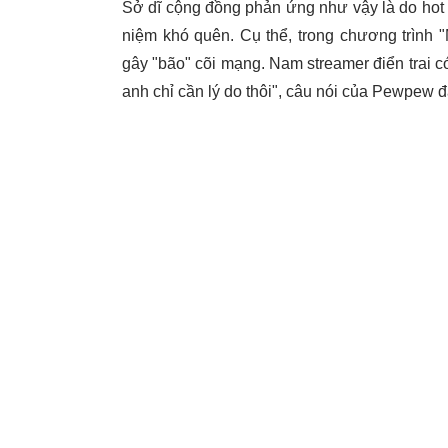
Sở dĩ cộng đồng phản ứng như vậy là do hot
niệm khó quên. Cụ thể, trong chương trình
gây "bão" cõi mạng. Nam streamer điển trai có 
anh chỉ cần lý do thôi", câu nói của Pewpew đ