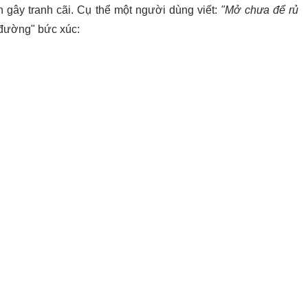
 gây tranh cãi. Cụ thể một người dùng viết:
"Mở chưa để rủ
 đường" bức xúc: