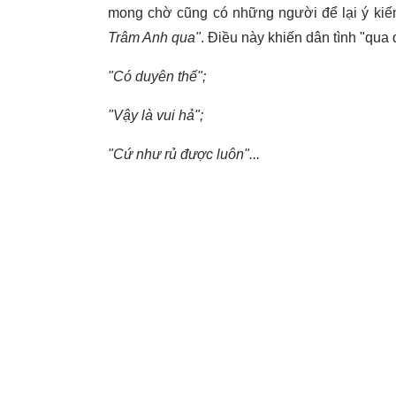
mong chờ cũng có những người để lại ý kiến
Trâm Anh qua"
. Điều này khiến dân tình "qua
"Có duyên thế";
"Vậy là vui hả";
"Cứ như rủ được luôn"...