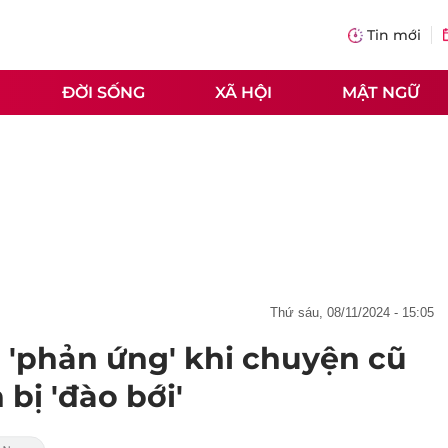
Tin mới
ĐỜI SỐNG
XÃ HỘI
MẬT NGỮ
thứ sáu, 08/11/2024 - 15:05
'phản ứng' khi chuyện cũ
 bị 'đào bới'