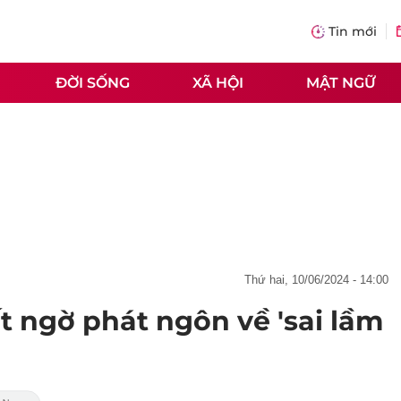
Tin mới
ĐỜI SỐNG
XÃ HỘI
MẬT NGỮ
thứ hai, 10/06/2024 - 14:00
t ngờ phát ngôn về 'sai lầm