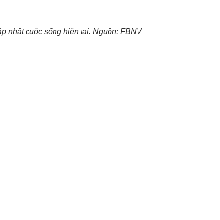
p nhật cuộc sống hiện tại. Nguồn: FBNV