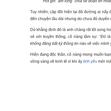
Hot girl "ấm lòng" chia sẻ đoạn tin n
Tuy nhiên, cặp đôi hiện tại đã đường ai nấy 
đến chuyện lâu dài nhưng do chưa đủ duyên 
Dù khẳng định đó là anh chàng rất tốt song hot
sẻ với truyền thông, cô nàng tâm sự:
"Đó là 
không đăng bất kỳ thông tin nào về việc mình 
Hiện đang độc thân, cô nàng mong muốn bạn t
vững vàng về kinh tế vì khi ấy
tình yêu
mới mà