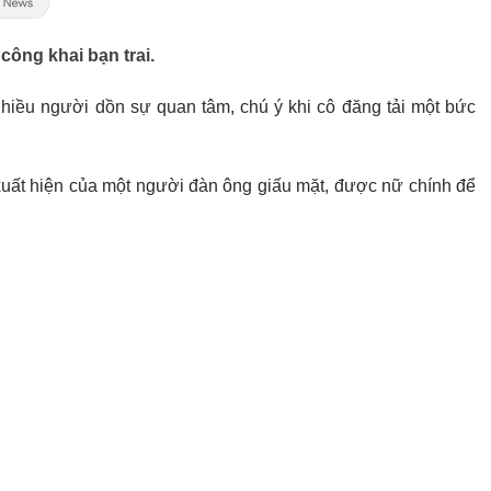
công khai bạn trai.
hiều người dồn sự quan tâm, chú ý khi cô đăng tải một bức
uất hiện của một người đàn ông giấu mặt, được nữ chính để