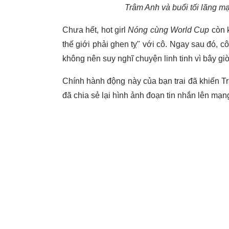
Trâm Anh và buổi tối lãng m
Chưa hết, hot girl
Nóng cùng World Cup
còn 
thế giới phải ghen tỵ" với cô. Ngay sau đó,
không nên suy nghĩ chuyện linh tinh vì bây gi
Chính hành động này của bạn trai đã khiến Tr
đã chia sẻ lại hình ảnh đoạn tin nhắn lên mạng