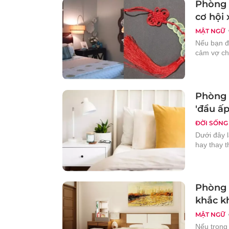
Phòng 
cơ hội 
MẬT NGỮ
Nếu bạn đặ
cảm vợ ch
Phòng n
'đầu ấp
ĐỜI SỐNG
Dưới đây 
hay thay 
Phòng 
khắc k
MẬT NGỮ
Nếu trong