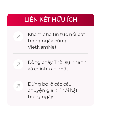
LIÊN KẾT HỮU ÍCH
Khám phá
tin tức
nổi bật
trong ngày cùng
VietNamNet
Dòng chảy
Thời sự
nhanh
và chính xác nhất
Đừng bỏ lỡ các câu
chuyện
giải trí
nổi bật
trong ngày