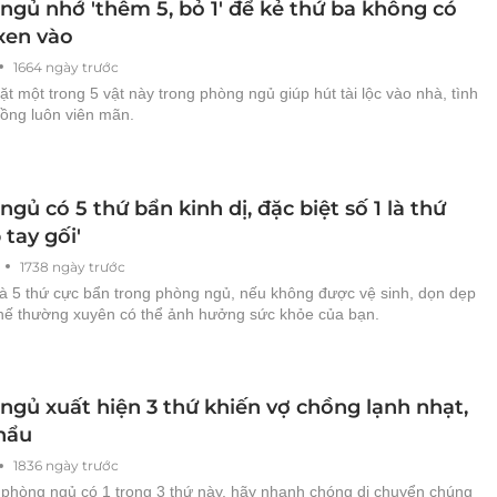
ngủ nhớ 'thêm 5, bỏ 1' để kẻ thứ ba không có
xen vào
1664 ngày trước
t một trong 5 vật này trong phòng ngủ giúp hút tài lộc vào nhà, tình
ồng luôn viên mãn.
gủ có 5 thứ bẩn kinh dị, đặc biệt số 1 là thứ
 tay gối'
1738 ngày trước
là 5 thứ cực bẩn trong phòng ngủ, nếu không được vệ sinh, dọn dẹp
thế thường xuyên có thể ảnh hưởng sức khỏe của bạn.
ngủ xuất hiện 3 thứ khiến vợ chồng lạnh nhạt,
hẩu
1836 ngày trước
 phòng ngủ có 1 trong 3 thứ này, hãy nhanh chóng di chuyển chúng