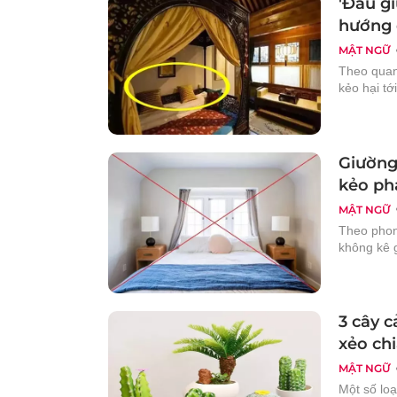
'Đầu gi
hướng 
MẬT NGỮ
Theo quan
kẻo hại tới
Giường
kẻo ph
MẬT NGỮ
Theo phong
không kê 
3 cây 
xẻo chi
MẬT NGỮ
Một số lo