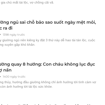
 gia chủ mất tài lộc, vợ chồng cãi vã.
ường ngủ sai chỗ bảo sao suốt ngày mệt mỏi,
c ra đi
1398 ngày trước
 giường ngủ nên kiêng kỵ đặt 3 thứ này dễ hao tài tán lộc, cuộc
ng xuyên gặp khó khăn.
ường quay 8 hướng: Con cháu không lục đục
ợ nần
1400 ngày trước
ng thủy, hướng đầu giường không chỉ ảnh hưởng tới tình cảm vợ
còn ảnh hưởng tới tài lộc sức khỏe.