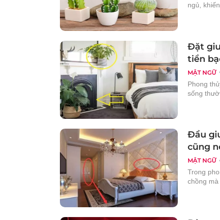
ngủ, khiến
Đặt gi
tiền bạ
MẬT NGỮ
Phong thủy
sống thườ
Đầu gi
cũng n
MẬT NGỮ
Trong pho
chồng mà 