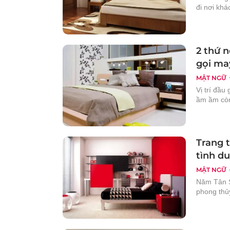
đi nơi khá
2 thứ n
gọi may
MẬT NGỮ
Vị trí đầu
ầm ầm còn 
Trang 
tình d
MẬT NGỮ
Năm Tân S
phong thủy