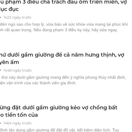
ủ phạm 3 điều chả trách đau ốm triền miên, vợ
lục đục
1422 ngày trước
 đèn ngủ sao cho hợp lý, vừa bảo vệ sức khỏe vừa mang lại phúc khí
nh rất quan trọng. Nếu đang phạm 3 điều kỵ này, hãy sửa ngay.
thứ dưới gầm giường để cả năm hưng thịnh, vợ
yên ấm
1446 ngày trước
 thứ này dưới gầm giường mang đến ý nghĩa phong thủy nhất định,
hiện vận trình của các thành viên gia đình.
đừng đặt dưới gầm giường kẻo vợ chồng bất
o tiền tốn của
1464 ngày trước
đình tận dụng gầm giường để đặt đồ vật, tiết kiệm diện tích. Tuy