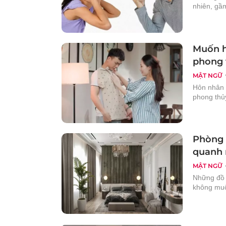
nhiên, gầm
Muốn h
phong 
MẬT NGỮ
Hôn nhân 
phong thủy
Phòng 
quanh
MẬT NGỮ
Những đồ 
không muốn