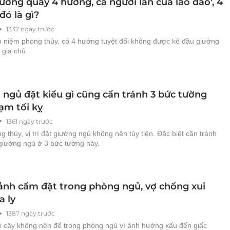
ường quay 4 hướng, cả người lẫn của lao đao', 4
đó là gì?
1337 ngày trước
 niệm phong thủy, có 4 hướng tuyệt đối không được kê đầu giường
 gia chủ.
 ngủ đặt kiểu gì cũng cần tránh 3 bức tường
ạm tối kỵ
1361 ngày trước
 thủy, vị trí đặt giường ngủ không nên tùy tiện. Đặc biệt cần tránh
giường ngủ ở 3 bức tường này.
cảnh cấm đặt trong phòng ngủ, vợ chồng xui
a ly
1387 ngày trước
ại cây không nên để trong phòng ngủ vì ảnh hưởng xấu đến giấc