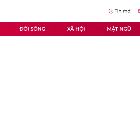
Tin mới
ĐỜI SỐNG
XÃ HỘI
MẬT NGỮ