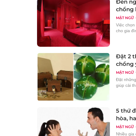
Đèn ng
chồng 
MẬT NGỮ
Việc chọn
cho gia đì
Đặt 2 
chồng 
MẬT NGỮ
Đặt những
giúp cải t
5 thứ 
hòa, ha
MẬT NGỮ
Nhiều gia 