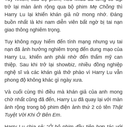
trở lại màn ảnh rộng qua bộ phim
Mẹ Chồng
thì
Harry Lu lại khiến khán giả nữ mong nhớ. Đáng
buồn nhất là khi nam diễn viên bất ngờ bị tai nạn
giao thông nghiêm trọng.
Tuy không nguy hiểm đến tính mạng nhưng vụ tai
nạn đã ảnh hưởng nghiêm trọng đến dung mạo của
Harry Lu, khiến anh phải nhờ đến thẩm mỹ can
thiệp. Sau khi trở lại showbiz, nhiều đồng nghiệp
nghệ sĩ và các khán giả thở phào vì Harry Lu vẫn
phong độ không khác gì ngày xưa.
Và cuối cùng thì điều mà khán giả của anh mong
chờ nhất cũng đã đến, Harry Lu đã quay lại với màn
ảnh rộng trong bộ phim điện ảnh thứ 2 có tên
Thật
Tuyệt Vời Khi Ở Bên Em
.
Harry Lu chia sẻ: “
Ở bộ phim đầu tiên hợp tác với