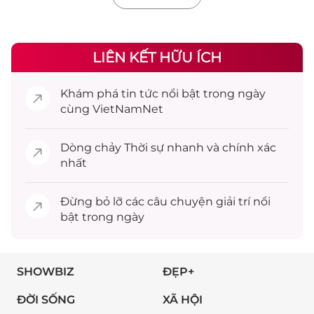
LIÊN KẾT HỮU ÍCH
Khám phá
tin tức
nổi bật trong ngày
cùng VietNamNet
Dòng chảy
Thời sự
nhanh và chính xác
nhất
Đừng bỏ lỡ các câu chuyện
giải trí
nổi
bật trong ngày
SHOWBIZ
ĐẸP+
ĐỜI SỐNG
XÃ HỘI