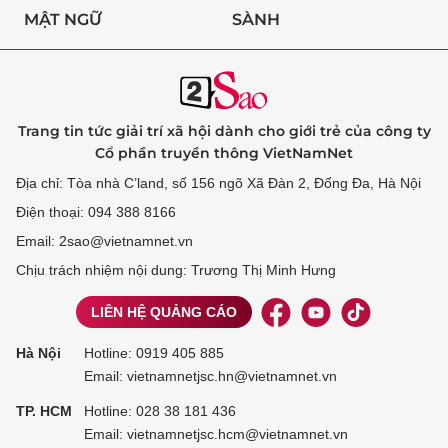
MẬT NGỮ
SÀNH
Trang tin tức giải trí xã hội dành cho giới trẻ của công ty
Cổ phần truyền thông VietNamNet
Địa chỉ: Tòa nhà C’land, số 156 ngõ Xã Đàn 2, Đống Đa, Hà Nội
Điện thoại: 094 388 8166
Email: 2sao@vietnamnet.vn
Chịu trách nhiệm nội dung: Trương Thị Minh Hưng
LIÊN HỆ QUẢNG CÁO
Hà Nội
Hotline:
0919 405 885
Email: vietnamnetjsc.hn@vietnamnet.vn
TP. HCM
Hotline:
028 38 181 436
Email: vietnamnetjsc.hcm@vietnamnet.vn