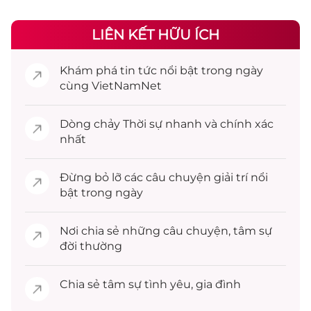
LIÊN KẾT HỮU ÍCH
Khám phá
tin tức
nổi bật trong ngày
cùng VietNamNet
Dòng chảy
Thời sự
nhanh và chính xác
nhất
Đừng bỏ lỡ các câu chuyện
giải trí
nổi
bật trong ngày
Nơi chia sẻ những câu chuyện,
tâm sự
đời thường
Chia sẻ
tâm sự
tình yêu, gia đình