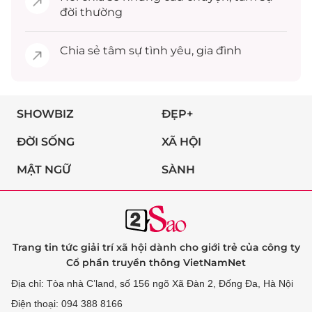
đời thường
Chia sẻ
tâm sự
tình yêu, gia đình
SHOWBIZ
ĐẸP+
ĐỜI SỐNG
XÃ HỘI
MẬT NGỮ
SÀNH
Trang tin tức giải trí xã hội dành cho giới trẻ của công ty
Cổ phần truyền thông VietNamNet
Địa chỉ: Tòa nhà C’land, số 156 ngõ Xã Đàn 2, Đống Đa, Hà Nội
Điện thoại: 094 388 8166