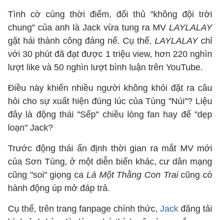
Tình cờ cùng thời điểm, đối thủ ''không đội trời
chung'' của anh là Jack vừa tung ra MV
LAYLALAY
gặt hái thành công đáng nể. Cụ thể,
LAYLALAY
chỉ
với 30 phút đã đạt được 1 triệu view, hơn 220 nghìn
lượt like và 50 nghìn lượt bình luận trên YouTube.
Điều này khiến nhiều người không khỏi đặt ra câu
hỏi cho sự xuất hiện đúng lúc của Tùng ''Núi''? Liệu
đây là động thái ''Sếp'' chiều lòng fan hay để "dẹp
loạn" Jack?
Trước động thái ấn định thời gian ra mắt MV mới
của Sơn Tùng, ở một diễn biến khác, cư dân mạng
cũng "soi" giọng ca
Là Một Thằng Con Trai
cũng có
hành động úp mở đáp trả.
Cụ thể, trên trang fanpage chính thức,
Jack
đăng tải