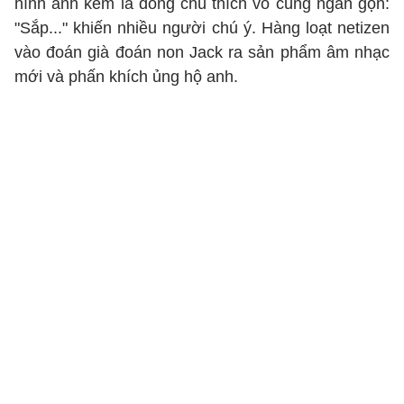
hình ảnh kèm là dòng chú thích vô cùng ngắn gọn:
"Sắp..." khiến nhiều người chú ý. Hàng loạt netizen
vào đoán già đoán non Jack ra sản phẩm âm nhạc
mới và phấn khích ủng hộ anh.