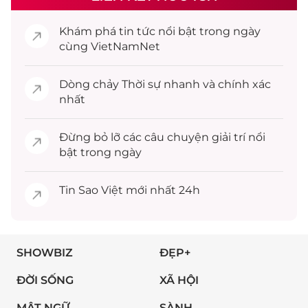
Khám phá
tin tức
nổi bật trong ngày
cùng VietNamNet
Dòng chảy
Thời sự
nhanh và chính xác
nhất
Đừng bỏ lỡ các câu chuyện
giải trí
nổi
bật trong ngày
Tin
Sao Việt
mới nhất 24h
SHOWBIZ
ĐẸP+
ĐỜI SỐNG
XÃ HỘI
MẬT NGỮ
SÀNH