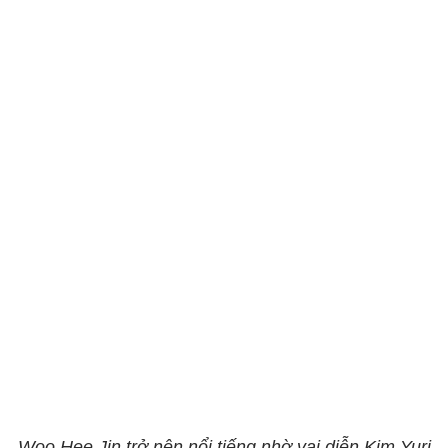
Woo Hee Jin trở nên nổi tiếng nhờ vai diễn Kim Yuri