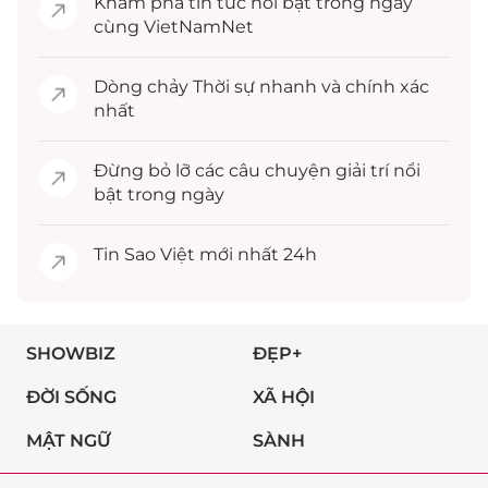
Khám phá
tin tức
nổi bật trong ngày
cùng VietNamNet
Dòng chảy
Thời sự
nhanh và chính xác
nhất
Đừng bỏ lỡ các câu chuyện
giải trí
nổi
bật trong ngày
Tin
Sao Việt
mới nhất 24h
SHOWBIZ
ĐẸP+
ĐỜI SỐNG
XÃ HỘI
MẬT NGỮ
SÀNH