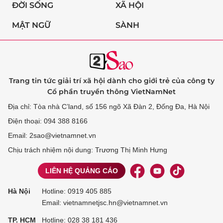
ĐỜI SỐNG
XÃ HỘI
MẬT NGỮ
SÀNH
Trang tin tức giải trí xã hội dành cho giới trẻ của công ty
Cổ phần truyền thông VietNamNet
Địa chỉ: Tòa nhà C’land, số 156 ngõ Xã Đàn 2, Đống Đa, Hà Nội
Điện thoại: 094 388 8166
Email: 2sao@vietnamnet.vn
Chịu trách nhiệm nội dung: Trương Thị Minh Hưng
LIÊN HỆ QUẢNG CÁO
Hà Nội
Hotline:
0919 405 885
Email: vietnamnetjsc.hn@vietnamnet.vn
TP. HCM
Hotline:
028 38 181 436