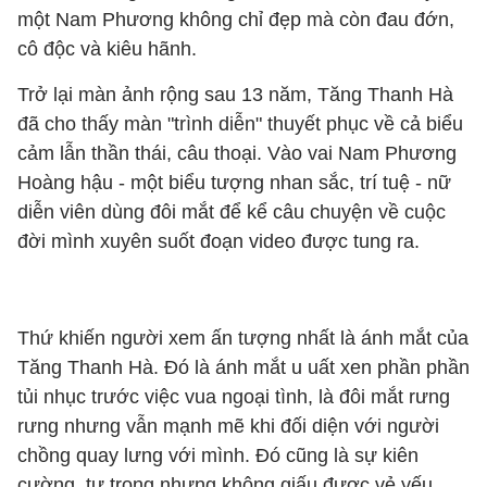
một Nam Phương không chỉ đẹp mà còn đau đớn,
cô độc và kiêu hãnh.
Trở lại màn ảnh rộng sau 13 năm, Tăng Thanh Hà
đã cho thấy màn "trình diễn" thuyết phục về cả biểu
cảm lẫn thần thái, câu thoại. Vào vai Nam Phương
Hoàng hậu - một biểu tượng nhan sắc, trí tuệ - nữ
diễn viên dùng đôi mắt để kể câu chuyện về cuộc
đời mình xuyên suốt đoạn video được tung ra.
Thứ khiến người xem ấn tượng nhất là ánh mắt của
Tăng Thanh Hà. Đó là ánh mắt u uất xen phần phần
tủi nhục trước việc vua ngoại tình, là đôi mắt rưng
rưng nhưng vẫn mạnh mẽ khi đối diện với người
chồng quay lưng với mình. Đó cũng là sự kiên
cường, tự trọng nhưng không giấu được vẻ yếu