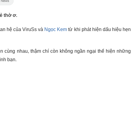
ẻ thờ ơ.
uan hệ của ViruSs và
Ngọc Kem
từ khi phát hiện dấu hiệu hẹn
hiện cùng nhau, thậm chí còn không ngần ngại thể hiện những
ình bạn.