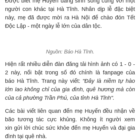
Được biết mẹ Huyến đang sinh sống cùng với một
người con khác tại Hà Tĩnh. Nhân dịp lễ đặc biệt
này, mẹ đã được mời ra Hà Nội để chào đón Tết
Độc Lập - một ngày lễ lớn của dân tộc.
Nguồn: Báo Hà Tĩnh.
Hiện rất nhiều diễn đàn đăng tải hình ảnh có 1 - 0 -
2 này, nổi bật trong số đó chính là fanpage của
báo Hà Tĩnh. Trang này viết:
"Đây là niềm tự hào
lớn lao không chỉ của gia đình, quê hương mà còn
của cả phường Trần Phú, của tỉnh Hà Tĩnh".
Các bài viết liên quan đến mẹ Huyến đều nhận về
bão tương tác cực khủng. Không ít người xem
xin gửi lời chúc sức khỏe đến mẹ Huyến và đại gia
đình tại quê nhà.