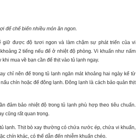
n lợi để chế biến nhiều món ăn ngon.
 giữ được độ tươi ngon và làm chậm sự phát triển của vi
c khoảng 2 tiếng nếu để ở nhiệt độ phòng. Vi khuẩn như nấm
 khi mua về bạn cần để thịt vào tủ lạnh ngay.
xay chỉ nên để trong tủ lạnh ngăn mát khoảng hai ngày kể từ
 nấu chín hoặc để đông lạnh. Đông lạnh là cách bảo quản thịt
cần đảm bảo nhiệt độ trong tủ lạnh phù hợp theo tiêu chuẩn.
ay cũng rất quan trọng.
tủ lạnh. Thịt bò xay thường có chứa nước ép, chứa vi khuẩn,
oặc chín khác, có thể dẫn đến nhiễm khuẩn chéo.