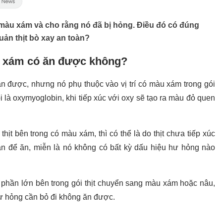
 màu xám và cho rằng nó đã bị hỏng. Điều đó có đúng
ản thịt bò xay an toàn?
u xám có ăn được không?
 được, nhưng nó phụ thuộc vào vị trí có màu xám trong gói
gọi là oxymyoglobin, khi tiếp xúc với oxy sẽ tạo ra màu đỏ quen
hịt bên trong có màu xám, thì có thể là do thịt chưa tiếp xúc
oàn để ăn, miễn là nó không có bất kỳ dấu hiệu hư hỏng nào
c phần lớn bên trong gói thịt chuyển sang màu xám hoặc nâu,
 hư hỏng cần bỏ đi không ăn được.