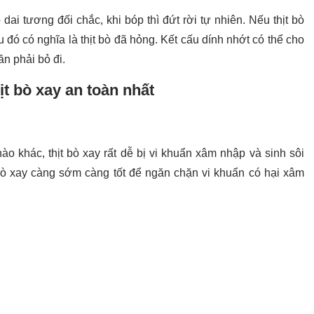
ộ dai tương đối chắc, khi bóp thì đứt rời tự nhiên. Nếu thịt bò
 đó có nghĩa là thịt bò đã hỏng. Kết cấu dính nhớt có thể cho
n phải bỏ đi.
t bò xay an toàn nhất
o khác, thịt bò xay rất dễ bị vi khuẩn xâm nhập và sinh sôi
 bò xay càng sớm càng tốt để ngăn chặn vi khuẩn có hại xâm