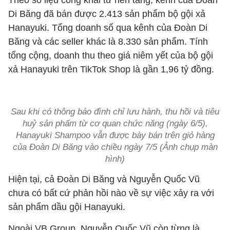
Theo số liệu công khai từ nền tảng, kênh của Đoàn
Di Băng đã bán được 2.413 sản phẩm bộ gội xả
Hanayuki. Tổng doanh số qua kênh của Đoàn Di
Băng và các seller khác là 8.330 sản phẩm. Tính
tổng cộng, doanh thu theo giá niêm yết của bộ gội
xả Hanayuki trên TikTok Shop là gần 1,96 tỷ đồng.
Sau khi có thông báo đình chỉ lưu hành, thu hồi và tiêu
huỷ sản phẩm từ cơ quan chức năng (ngày 6/5),
Hanayuki Shampoo vẫn được bày bán trên giỏ hàng
của Đoàn Di Băng vào chiều ngày 7/5 (Ảnh chụp màn
hình)
Hiện tại, cả Đoàn Di Băng và Nguyễn Quốc Vũ
chưa có bất cứ phản hồi nào về sự việc xảy ra với
sản phẩm dầu gội Hanayuki.
Ngoài VB Group, Nguyễn Quốc Vũ còn từng là