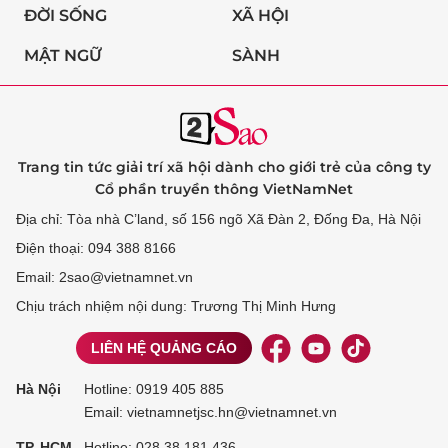
ĐỜI SỐNG
XÃ HỘI
MẬT NGỮ
SÀNH
Trang tin tức giải trí xã hội dành cho giới trẻ của công ty
Cổ phần truyền thông VietNamNet
Địa chỉ: Tòa nhà C’land, số 156 ngõ Xã Đàn 2, Đống Đa, Hà Nội
Điện thoại: 094 388 8166
Email: 2sao@vietnamnet.vn
Chịu trách nhiệm nội dung: Trương Thị Minh Hưng
LIÊN HỆ QUẢNG CÁO
Hà Nội
Hotline:
0919 405 885
Email: vietnamnetjsc.hn@vietnamnet.vn
TP. HCM
Hotline:
028 38 181 436