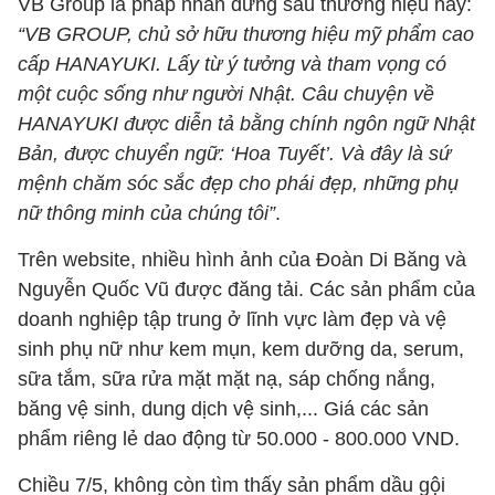
VB Group là pháp nhân đứng sau thương hiệu này:
“VB GROUP, chủ sở hữu thương hiệu mỹ phẩm cao
cấp HANAYUKI. Lấy từ ý tưởng và tham vọng có
một cuộc sống như người Nhật. Câu chuyện về
HANAYUKI được diễn tả bằng chính ngôn ngữ Nhật
Bản, được chuyển ngữ: ‘Hoa Tuyết’. Và đây là sứ
mệnh chăm sóc sắc đẹp cho phái đẹp, những phụ
nữ thông minh của chúng tôi”
.
Trên website, nhiều hình ảnh của Đoàn Di Băng và
Nguyễn Quốc Vũ được đăng tải. Các sản phẩm của
doanh nghiệp tập trung ở lĩnh vực làm đẹp và vệ
sinh phụ nữ như kem mụn, kem dưỡng da, serum,
sữa tắm, sữa rửa mặt mặt nạ, sáp chống nắng,
băng vệ sinh, dung dịch vệ sinh,... Giá các sản
phẩm riêng lẻ dao động từ 50.000 - 800.000 VND.
Chiều 7/5, không còn tìm thấy sản phẩm dầu gội