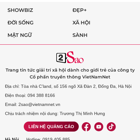
SHOWBIZ
ĐẸP+
ĐỜI SỐNG
XÃ HỘI
MẬT NGỮ
SÀNH
Trang tin tức giải trí xã hội dành cho giới trẻ của công ty
Cổ phần truyền thông VietNamNet
Địa chỉ: Tòa nhà C’land, số 156 ngõ Xã Đàn 2, Đống Đa, Hà Nội
Điện thoại: 094 388 8166
Email: 2sao@vietnamnet.vn
Chịu trách nhiệm nội dung: Trương Thị Minh Hưng
LIÊN HỆ QUẢNG CÁO
Hà Nội
Hotline:
0919 405 885