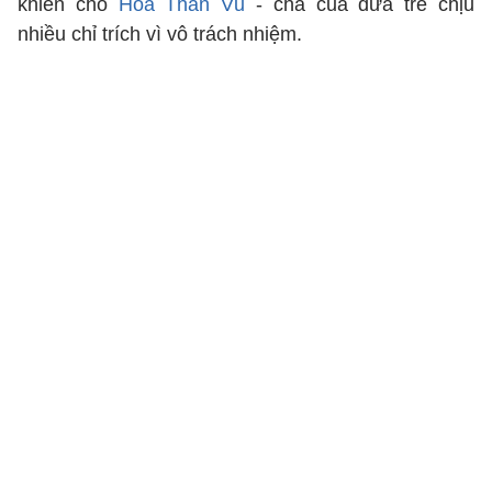
khiến cho
Hoa Thần Vũ
- cha của đứa trẻ chịu
nhiều chỉ trích vì vô trách nhiệm.