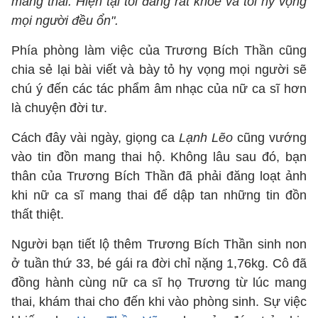
mang thai. Hiện tại tôi đang rất khỏe và tôi hy vọng
mọi người đều ổn".
Phía phòng làm việc của Trương Bích Thần cũng
chia sẻ lại bài viết và bày tỏ hy vọng mọi người sẽ
chú ý đến các tác phẩm âm nhạc của nữ ca sĩ hơn
là chuyện đời tư.
Cách đây vài ngày, giọng ca
Lạnh Lẽo
cũng vướng
vào tin đồn mang thai hộ. Không lâu sau đó, bạn
thân của Trương Bích Thần đã phải đăng loạt ảnh
khi nữ ca sĩ mang thai để dập tan những tin đồn
thất thiệt.
Người bạn tiết lộ thêm Trương Bích Thần sinh non
ở tuần thứ 33, bé gái ra đời chỉ nặng 1,76kg. Cô đã
đồng hành cùng nữ ca sĩ họ Trương từ lúc mang
thai, khám thai cho đến khi vào phòng sinh. Sự việc