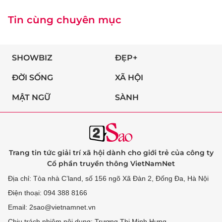
Tin cùng chuyên mục
SHOWBIZ
ĐẸP+
ĐỜI SỐNG
XÃ HỘI
MẬT NGỮ
SÀNH
Trang tin tức giải trí xã hội dành cho giới trẻ của công ty
Cổ phần truyền thông VietNamNet
Địa chỉ: Tòa nhà C’land, số 156 ngõ Xã Đàn 2, Đống Đa, Hà Nội
Điện thoại: 094 388 8166
Email: 2sao@vietnamnet.vn
Chịu trách nhiệm nội dung: Trương Thị Minh Hưng