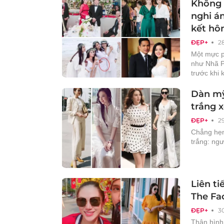
Không 
nghi án
kết hô
ĐẸP+
2
Một mực p
như Nhã P
trước khi 
Dàn mỹ
trắng x
ĐẸP+
2
Chẳng hẹn
trắng: ngư
Liên t
The Fa
ĐẸP+
3
Thân hình