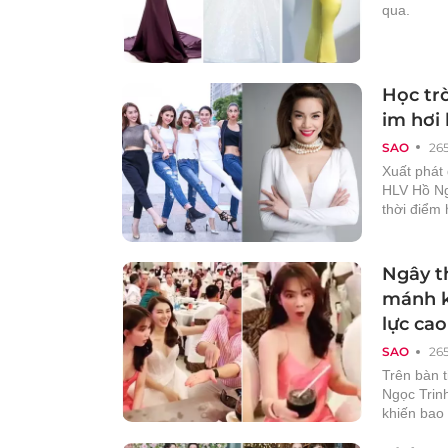
qua.
Học tr
im hơi 
SAO
26
Xuất phát
HLV Hồ Ng
thời điểm h
Ngây t
mánh k
lực cao
SAO
26
Trên bàn t
Ngọc Trin
khiến bao