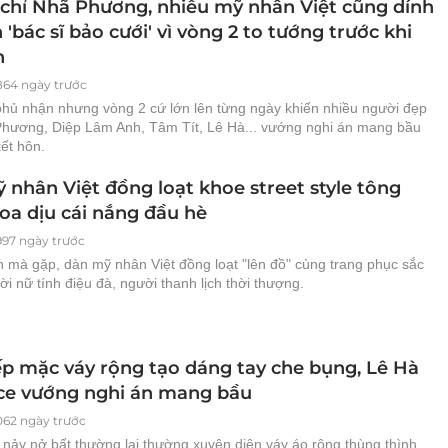
chỉ Nhã Phương, nhiều mỹ nhân Việt cũng dính
 'bác sĩ bảo cưới' vì vòng 2 to tướng trước khi
n
864 ngày trước
hủ nhận nhưng vòng 2 cứ lớn lên từng ngày khiến nhiều người đẹp
hương, Diệp Lâm Anh, Tâm Tít, Lê Hà... vướng nghi án mang bầu
kết hôn.
 nhân Việt đồng loạt khoe street style tông
oa dịu cái nắng đầu hè
997 ngày trước
 mà gặp, dàn mỹ nhân Việt đồng loạt "lên đồ" cùng trang phục sắc
ời nữ tính điệu đà, người thanh lịch thời thượng.
iếp mặc váy rộng tạo dáng tay che bụng, Lê Hà
ce vướng nghi án mang bầu
062 ngày trước
 nảy nở bất thường lại thường xuyên diện váy áo rộng thùng thình