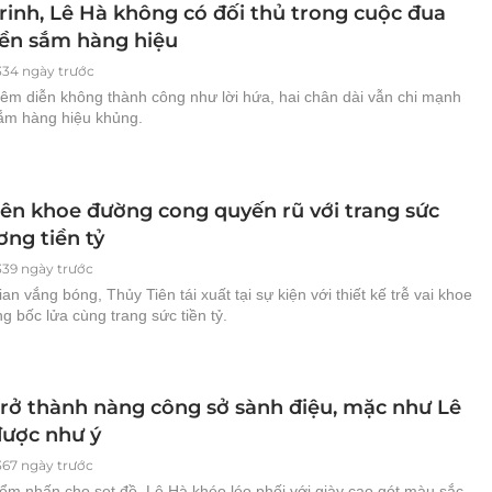
rinh, Lê Hà không có đối thủ trong cuộc đua
iền sắm hàng hiệu
334 ngày trước
êm diễn không thành công như lời hứa, hai chân dài vẫn chi mạnh
ắm hàng hiệu khủng.
iên khoe đường cong quyến rũ với trang sức
ơng tiền tỷ
339 ngày trước
ian vắng bóng, Thủy Tiên tái xuất tại sự kiện với thiết kế trễ vai khoe
 bốc lửa cùng trang sức tiền tỷ.
rở thành nàng công sở sành điệu, mặc như Lê
được như ý
367 ngày trước
ểm nhấn cho set đồ, Lê Hà khéo léo phối với giày cao gót màu sắc,