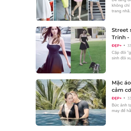
không chỉ 
trang nhã.
Street 
Trinh -
ĐẸP+
3
Cặp đôi "
sinh đôi 
Mặc áo
cảm cơ
ĐẸP+
3
Bức ảnh t
may để hằn