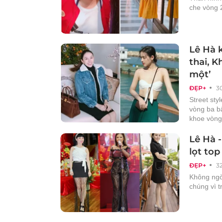
che vòng 2
Lê Hà 
thai, 
một’
ĐẸP+
3
Street sty
vòng ba b
khoe vòng
Lê Hà 
lọt top
ĐẸP+
3
Không ngờ
chúng vì t