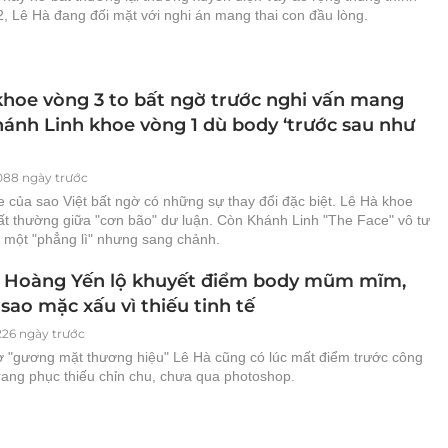
, Lê Hà đang đối mặt với nghi án mang thai con đầu lòng.
khoe vòng 3 to bất ngờ trước nghi vấn mang
Khánh Linh khoe vòng 1 dù body ‘trước sau như
088 ngày trước
le của sao Việt bất ngờ có những sự thay đổi đặc biệt. Lê Hà khoe
ất thường giữa "cơn bão" dư luận. Còn Khánh Linh "The Face" vô tư
 một "phẳng lì" nhưng sang chảnh.
- Hoàng Yến lộ khuyết điểm body mũm mĩm,
 sao mặc xấu vì thiếu tinh tế
226 ngày trước
 "gương mặt thương hiệu" Lê Hà cũng có lúc mất điểm trước công
rang phục thiếu chỉn chu, chưa qua photoshop.