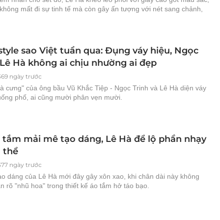
không mất đi sự tinh tế mà còn gây ấn tượng với nét sang chảnh,
style sao Việt tuần qua: Đụng váy hiệu, Ngọc
 Lê Hà không ai chịu nhường ai đẹp
369 ngày trước
gà cưng" của ông bầu Vũ Khắc Tiệp - Ngọc Trinh và Lê Hà diện váy
xuống phố, ai cũng mười phân vẹn mười.
 tắm mải mê tạo dáng, Lê Hà để lộ phần nhạy
 thể
377 ngày trước
ạo dáng của Lê Hà mới đây gây xôn xao, khi chân dài này không
 rõ "nhũ hoa" trong thiết kế áo tắm hở táo bạo.