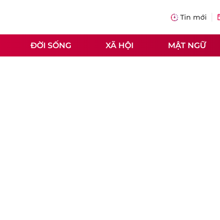
Tin mới
ĐỜI SỐNG
XÃ HỘI
MẬT NGỮ