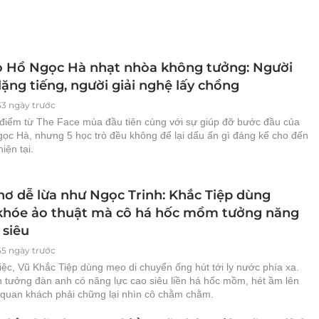
ò Hồ Ngọc Hà nhạt nhòa không tưởng: Người
lặng tiếng, người giải nghệ lấy chồng
53 ngày trước
 điểm từ The Face mùa đầu tiên cùng với sự giúp đỡ bước đầu của
ọc Hà, nhưng 5 học trò đều không để lại dấu ấn gì đáng kể cho đến
iện tại.
hơ dễ lừa như Ngọc Trinh: Khắc Tiệp dùng
hóe ảo thuật mà cô há hốc mồm tưởng năng
 siêu
55 ngày trước
iệc, Vũ Khắc Tiệp dùng mẹo di chuyển ống hút tới ly nước phía xa.
h tưởng đàn anh có năng lực cao siêu liền há hốc mồm, hét ầm lên
 quan khách phải chững lại nhìn cô chằm chằm.