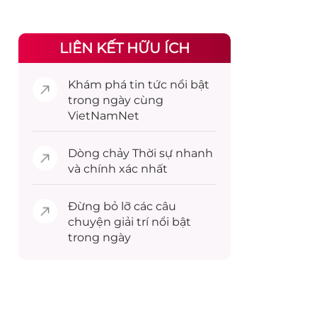
LIÊN KẾT HỮU ÍCH
Khám phá
tin tức
nổi bật
trong ngày cùng
VietNamNet
Dòng chảy
Thời sự
nhanh
và chính xác nhất
Đừng bỏ lỡ các câu
chuyện
giải trí
nổi bật
trong ngày