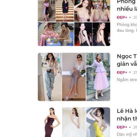
Phóng 
nhiều l
ĐẸP+
2
Phóng kho
đau lòng: l
Ngọc Tr
giản vẫ
ĐẸP+
21
Ngắm stree
Lê Hà 
nhận th
ĐẸP+
2
Dàn mỹ nh