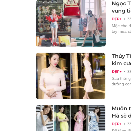
Ngọc T
vung t
ĐẸP+
3
Mặc cho đ
tay mua s
Thủy T
kim cư
ĐẸP+
3
Sau thời g
đường cong
Muốn t
Hà sẽ 
ĐẸP+
3
Để tăng đi