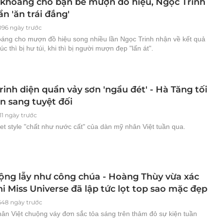
khoáng cho bạn bè mượn đồ hiệu, Ngọc Trinh
ần 'ăn trái đắng'
096 ngày trước
áng cho mượn đồ hiệu song nhiều lần Ngọc Trinh nhận về kết quả
úc thì bị hư túi, khi thì bị người mượn đẹp "lấn át".
inh diện quần vảy sơn 'ngầu đét' - Hà Tăng tối
n sang tuyệt đối
11 ngày trước
t style "chất như nước cất" của dàn mỹ nhân Việt tuần qua.
lộng lẫy như công chúa - Hoàng Thùy vừa xác
i Miss Universe đã lập tức lọt top sao mặc đẹp
648 ngày trước
ân Việt chuộng váy đơn sắc tỏa sáng trên thảm đỏ sự kiện tuần